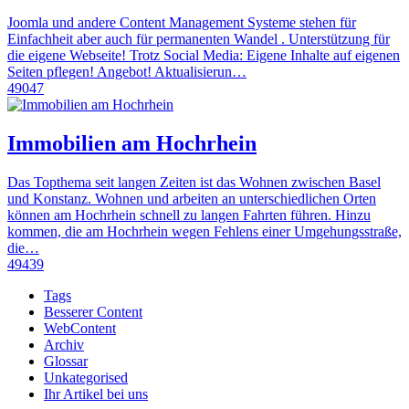
Joomla und andere Content Management Systeme stehen für
Einfachheit aber auch für permanenten Wandel . Unterstützung für
die eigene Webseite! Trotz Social Media: Eigene Inhalte auf eigenen
Seiten pflegen! Angebot! Aktualisierun…
49047
Immobilien am Hochrhein
Das Topthema seit langen Zeiten ist das Wohnen zwischen Basel
und Konstanz. Wohnen und arbeiten an unterschiedlichen Orten
können am Hochrhein schnell zu langen Fahrten führen. Hinzu
kommen, die am Hochrhein wegen Fehlens einer Umgehungsstraße,
die…
49439
Tags
Besserer Content
WebContent
Archiv
Glossar
Unkategorised
Ihr Artikel bei uns