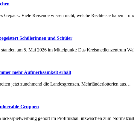
achen
tes Gepäck: Viele Reisende wissen nicht, welche Rechte sie haben – 
geistert Schülerinnen und Schüler
t standen am 5. Mai 2026 im Mittelpunkt: Das Kreismedienzentrum W
 immer mehr Aufmerksamkeit erhält
chreiten jetzt zunehmend die Landesgrenzen. Mehrländerlotterien aus…
vulnerable Gruppen
Glücksspielwerbung gehört im Profifußball inzwischen zum Normalzu