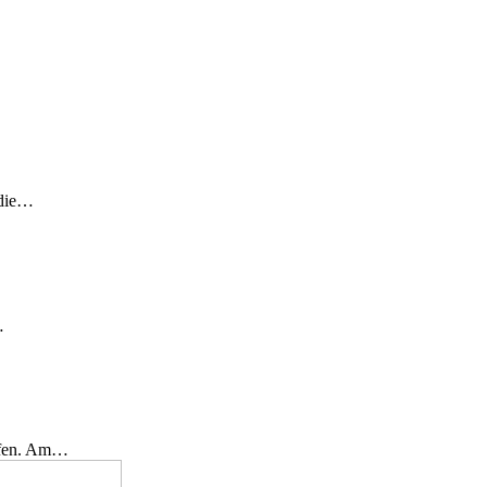
 die…
…
effen. Am…