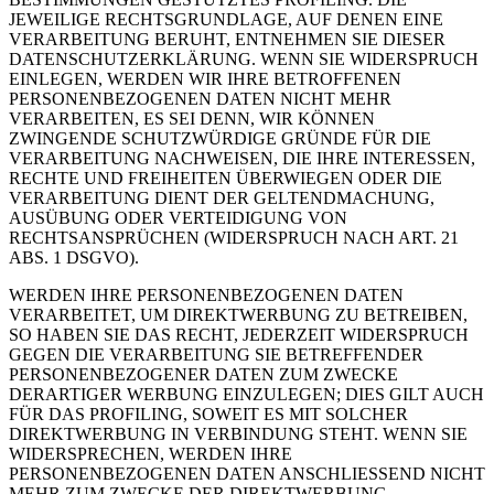
JEWEILIGE RECHTSGRUNDLAGE, AUF DENEN EINE
VERARBEITUNG BERUHT, ENTNEHMEN SIE DIESER
DATENSCHUTZERKLÄRUNG. WENN SIE WIDERSPRUCH
EINLEGEN, WERDEN WIR IHRE BETROFFENEN
PERSONENBEZOGENEN DATEN NICHT MEHR
VERARBEITEN, ES SEI DENN, WIR KÖNNEN
ZWINGENDE SCHUTZWÜRDIGE GRÜNDE FÜR DIE
VERARBEITUNG NACHWEISEN, DIE IHRE INTERESSEN,
RECHTE UND FREIHEITEN ÜBERWIEGEN ODER DIE
VERARBEITUNG DIENT DER GELTENDMACHUNG,
AUSÜBUNG ODER VERTEIDIGUNG VON
RECHTSANSPRÜCHEN (WIDERSPRUCH NACH ART. 21
ABS. 1 DSGVO).
WERDEN IHRE PERSONENBEZOGENEN DATEN
VERARBEITET, UM DIREKTWERBUNG ZU BETREIBEN,
SO HABEN SIE DAS RECHT, JEDERZEIT WIDERSPRUCH
GEGEN DIE VERARBEITUNG SIE BETREFFENDER
PERSONENBEZOGENER DATEN ZUM ZWECKE
DERARTIGER WERBUNG EINZULEGEN; DIES GILT AUCH
FÜR DAS PROFILING, SOWEIT ES MIT SOLCHER
DIREKTWERBUNG IN VERBINDUNG STEHT. WENN SIE
WIDERSPRECHEN, WERDEN IHRE
PERSONENBEZOGENEN DATEN ANSCHLIESSEND NICHT
MEHR ZUM ZWECKE DER DIREKTWERBUNG