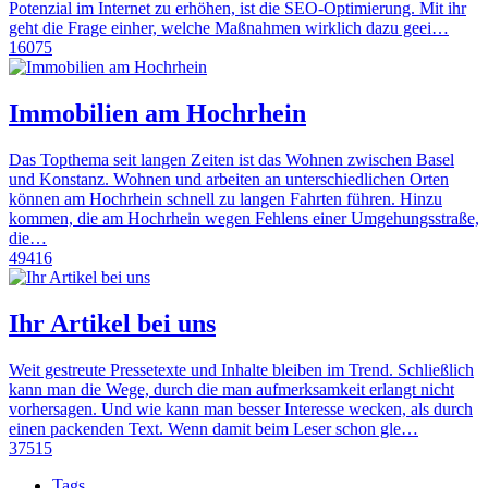
Potenzial im Internet zu erhöhen, ist die SEO-Optimierung. Mit ihr
geht die Frage einher, welche Maßnahmen wirklich dazu geei…
16075
Immobilien am Hochrhein
Das Topthema seit langen Zeiten ist das Wohnen zwischen Basel
und Konstanz. Wohnen und arbeiten an unterschiedlichen Orten
können am Hochrhein schnell zu langen Fahrten führen. Hinzu
kommen, die am Hochrhein wegen Fehlens einer Umgehungsstraße,
die…
49416
Ihr Artikel bei uns
Weit gestreute Pressetexte und Inhalte bleiben im Trend. Schließlich
kann man die Wege, durch die man aufmerksamkeit erlangt nicht
vorhersagen. Und wie kann man besser Interesse wecken, als durch
einen packenden Text. Wenn damit beim Leser schon gle…
37515
Tags