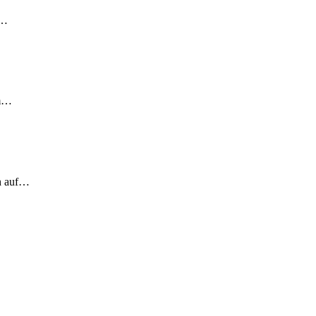
!…
em…
ch auf…