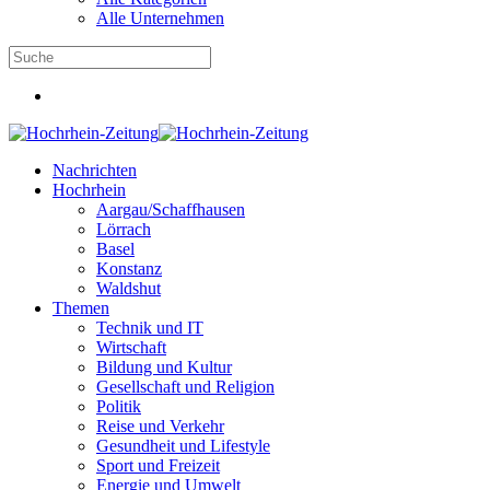
Alle Unternehmen
Nachrichten
Hochrhein
Aargau/Schaffhausen
Lörrach
Basel
Konstanz
Waldshut
Themen
Technik und IT
Wirtschaft
Bildung und Kultur
Gesellschaft und Religion
Politik
Reise und Verkehr
Gesundheit und Lifestyle
Sport und Freizeit
Energie und Umwelt