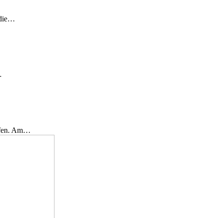
 die…
…
effen. Am…