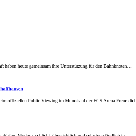
lschaft haben heute gemeinsam ihre Unterstützung für den Bahnknoten…
chaffhausen
beim offiziellen Public Viewing im Munotsaal der FCS Arena.Freue di
dürfen. Modern, schlicht, übersichtlich und selbstverständlich in…