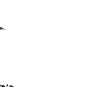
 die…
…
effen. Am…