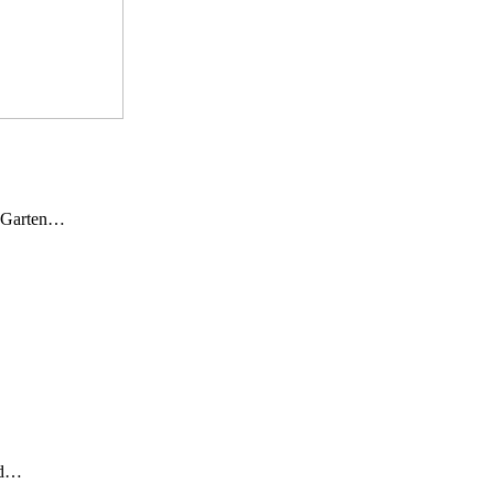
n Garten…
und…