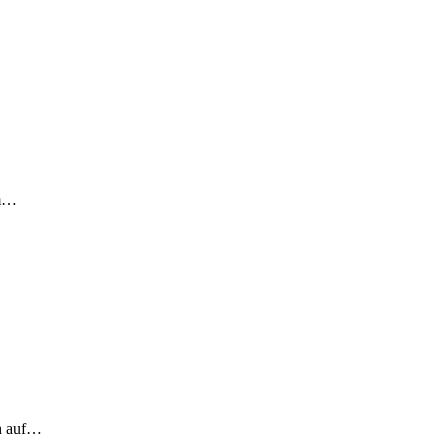
em…
ch auf…