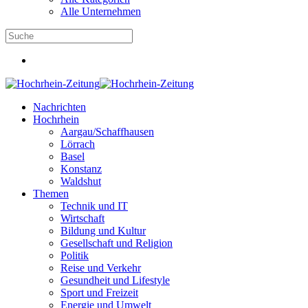
Alle Unternehmen
Nachrichten
Hochrhein
Aargau/Schaffhausen
Lörrach
Basel
Konstanz
Waldshut
Themen
Technik und IT
Wirtschaft
Bildung und Kultur
Gesellschaft und Religion
Politik
Reise und Verkehr
Gesundheit und Lifestyle
Sport und Freizeit
Energie und Umwelt