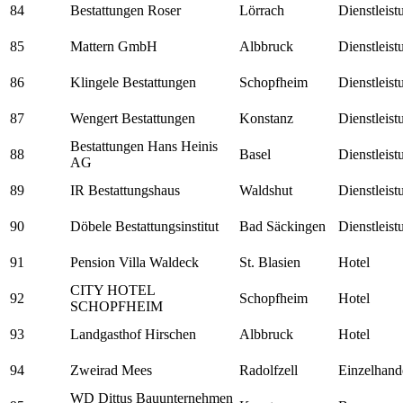
84
Bestattungen Roser
Lörrach
Dienstleis
85
Mattern GmbH
Albbruck
Dienstleis
86
Klingele Bestattungen
Schopfheim
Dienstleis
87
Wengert Bestattungen
Konstanz
Dienstleis
Bestattungen Hans Heinis
88
Basel
Dienstleis
AG
89
IR Bestattungshaus
Waldshut
Dienstleis
90
Döbele Bestattungsinstitut
Bad Säckingen
Dienstleis
91
Pension Villa Waldeck
St. Blasien
Hotel
CITY HOTEL
92
Schopfheim
Hotel
SCHOPFHEIM
93
Landgasthof Hirschen
Albbruck
Hotel
94
Zweirad Mees
Radolfzell
Einzelhand
WD Dittus Bauunternehmen