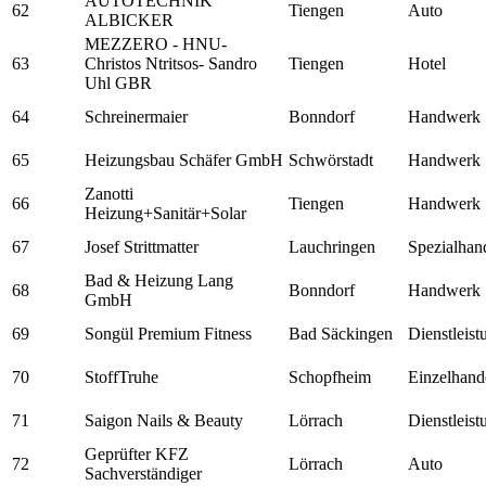
AUTOTECHNIK
62
Tiengen
Auto
ALBICKER
MEZZERO - HNU-
63
Christos Ntritsos- Sandro
Tiengen
Hotel
Uhl GBR
64
Schreinermaier
Bonndorf
Handwerk
65
Heizungsbau Schäfer GmbH
Schwörstadt
Handwerk
Zanotti
66
Tiengen
Handwerk
Heizung+Sanitär+Solar
67
Josef Strittmatter
Lauchringen
Spezialhan
Bad & Heizung Lang
68
Bonndorf
Handwerk
GmbH
69
Songül Premium Fitness
Bad Säckingen
Dienstleis
70
StoffTruhe
Schopfheim
Einzelhand
71
Saigon Nails & Beauty
Lörrach
Dienstleis
Geprüfter KFZ
72
Lörrach
Auto
Sachverständiger