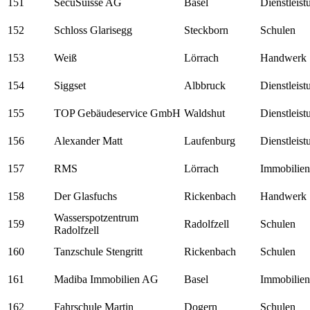
151
SecuSuisse AG
Basel
Dienstleis
152
Schloss Glarisegg
Steckborn
Schulen
153
Weiß
Lörrach
Handwerk
154
Siggset
Albbruck
Dienstleis
155
TOP Gebäudeservice GmbH
Waldshut
Dienstleis
156
Alexander Matt
Laufenburg
Dienstleis
157
RMS
Lörrach
Immobilien
158
Der Glasfuchs
Rickenbach
Handwerk
Wasserspotzentrum
159
Radolfzell
Schulen
Radolfzell
160
Tanzschule Stengritt
Rickenbach
Schulen
161
Madiba Immobilien AG
Basel
Immobilien
162
Fahrschule Martin
Dogern
Schulen