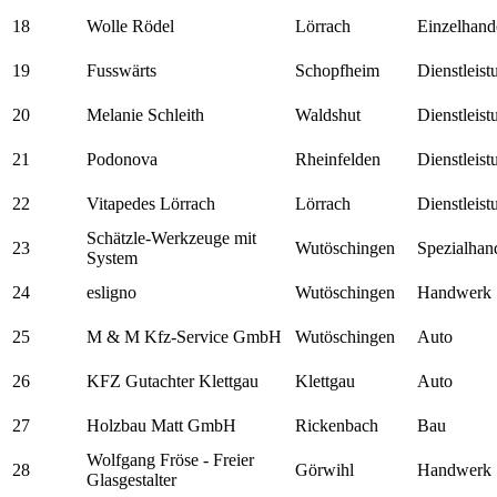
18
Wolle Rödel
Lörrach
Einzelhand
19
Fusswärts
Schopfheim
Dienstleis
20
Melanie Schleith
Waldshut
Dienstleis
21
Podonova
Rheinfelden
Dienstleis
22
Vitapedes Lörrach
Lörrach
Dienstleis
Schätzle-Werkzeuge mit
23
Wutöschingen
Spezialhan
System
24
esligno
Wutöschingen
Handwerk
25
M & M Kfz-Service GmbH
Wutöschingen
Auto
26
KFZ Gutachter Klettgau
Klettgau
Auto
27
Holzbau Matt GmbH
Rickenbach
Bau
Wolfgang Fröse - Freier
28
Görwihl
Handwerk
Glasgestalter