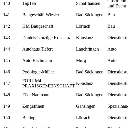
Gastronom
140
TapTab
Schaffhausen
und Event
141
Baugeschäft Wiesler
Bad Säckingen
Bau
142
HM Baugeschäft
Lörrach
Bau
143
Daniels Umzüge Konstanz
Konstanz
Dienstleis
144
Autohaus Tiefert
Lauchringen
Auto
145
Auto Bachmann
Murg
Auto
146
Podologie-Müller
Bad Säckingen
Dienstleis
FORUM4
147
Konstanz
Dienstleis
PRAXISGEMEINSCHAFT
148
Elke Naumann
Bad Säckingen
Dienstleis
149
Zengaffinen
Gansingen
Spezialhan
150
Betting
Lörrach
Dienstleis