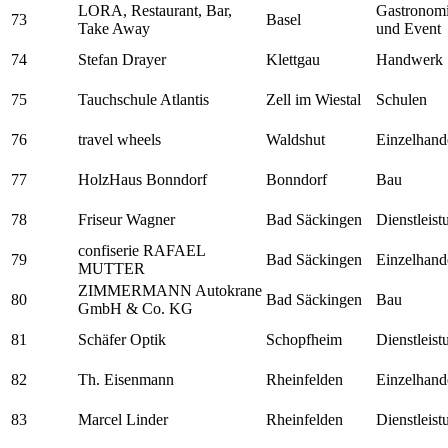
LORA, Restaurant, Bar,
Gastronom
73
Basel
Take Away
und Event
74
Stefan Drayer
Klettgau
Handwerk
75
Tauchschule Atlantis
Zell im Wiestal
Schulen
76
travel wheels
Waldshut
Einzelhand
77
HolzHaus Bonndorf
Bonndorf
Bau
78
Friseur Wagner
Bad Säckingen
Dienstleis
confiserie RAFAEL
79
Bad Säckingen
Einzelhand
MUTTER
ZIMMERMANN Autokrane
80
Bad Säckingen
Bau
GmbH & Co. KG
81
Schäfer Optik
Schopfheim
Dienstleis
82
Th. Eisenmann
Rheinfelden
Einzelhand
83
Marcel Linder
Rheinfelden
Dienstleis