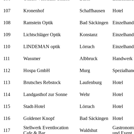
107
Kronenhof
Schaffhausen
Hotel
108
Ramstein Optik
Bad Säckingen
Einzelhand
109
Lichtschläger Optik
Konstanz
Einzelhand
110
LINDEMAN optik
Lörrach
Einzelhand
111
Wassmer
Albbruck
Handwerk
112
Hospa GmbH
Murg
Spezialhan
113
Brutsches Rebstock
Laufenburg
Hotel
114
Landgasthof zur Sonne
Wehr
Hotel
115
Stadt-Hotel
Lörrach
Hotel
116
Goldener Knopf
Bad Säckingen
Hotel
Stellwerk Eventlocation
Gastronom
117
Waldshut
Cafe & Bar
und Event