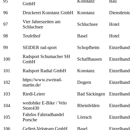
95
Konstanz
Bau
GmbH
96
Druckerei Konstanz GmbH
Konstanz
Dienstleis
Vier Jahreszeiten am
97
Schluchsee
Hotel
Schluchsee
98
Teufelhof
Basel
Hotel
99
SEIDER rad-sport
Schopfheim
Einzelhand
Radsport Schumacher SH
100
Schaffhausen
Einzelhand
GmbH
101
Radsport Radial GmbH
Konstanz
Einzelhand
https://www.zweirad-
102
Dogern
Einzelhand
martin.de/
103
Riedl-Leirer
Bad Säckingen
Einzelhand
wedobike E-Bike / Velo
104
Rheinfelden
Einzelhand
Store430
Fahrlos Fahrradhandel
105
Lörrach
Einzelhand
Porsche
106
Gellert-Veloteam GmbH
Basel
Einzelhand