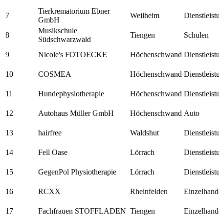
Tierkrematorium Ebner
7
Weilheim
Dienstleis
GmbH
Musikschule
8
Tiengen
Schulen
Südschwarzwald
9
Nicole's FOTOECKE
Höchenschwand
Dienstleis
10
COSMEA
Höchenschwand
Dienstleis
11
Hundephysiotherapie
Höchenschwand
Dienstleis
12
Autohaus Müller GmbH
Höchenschwand
Auto
13
hairfree
Waldshut
Dienstleis
14
Fell Oase
Lörrach
Dienstleis
15
GegenPol Physiotherapie
Lörrach
Dienstleis
16
RCXX
Rheinfelden
Einzelhand
17
Fachfrauen STOFFLADEN
Tiengen
Einzelhand