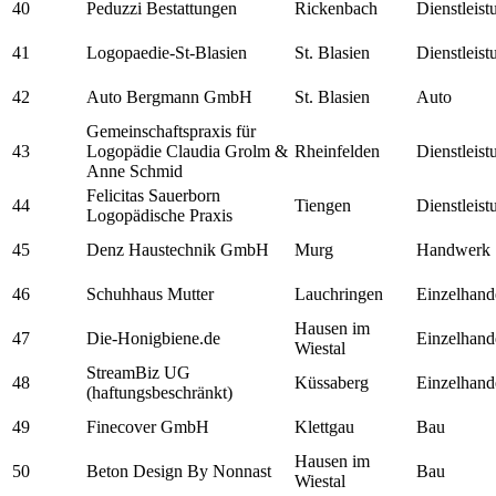
40
Peduzzi Bestattungen
Rickenbach
Dienstleis
41
Logopaedie-St-Blasien
St. Blasien
Dienstleis
42
Auto Bergmann GmbH
St. Blasien
Auto
Gemeinschaftspraxis für
43
Logopädie Claudia Grolm &
Rheinfelden
Dienstleis
Anne Schmid
Felicitas Sauerborn
44
Tiengen
Dienstleis
Logopädische Praxis
45
Denz Haustechnik GmbH
Murg
Handwerk
46
Schuhhaus Mutter
Lauchringen
Einzelhand
Hausen im
47
Die-Honigbiene.de
Einzelhand
Wiestal
StreamBiz UG
48
Küssaberg
Einzelhand
(haftungsbeschränkt)
49
Finecover GmbH
Klettgau
Bau
Hausen im
50
Beton Design By Nonnast
Bau
Wiestal