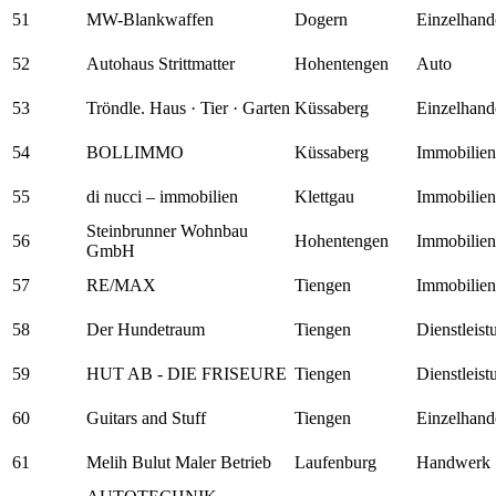
51
MW-Blankwaffen
Dogern
Einzelhand
52
Autohaus Strittmatter
Hohentengen
Auto
53
Tröndle. Haus · Tier · Garten
Küssaberg
Einzelhand
54
BOLLIMMO
Küssaberg
Immobilien
55
di nucci – immobilien
Klettgau
Immobilien
Steinbrunner Wohnbau
56
Hohentengen
Immobilien
GmbH
57
RE/MAX
Tiengen
Immobilien
58
Der Hundetraum
Tiengen
Dienstleis
59
HUT AB - DIE FRISEURE
Tiengen
Dienstleis
60
Guitars and Stuff
Tiengen
Einzelhand
61
Melih Bulut Maler Betrieb
Laufenburg
Handwerk