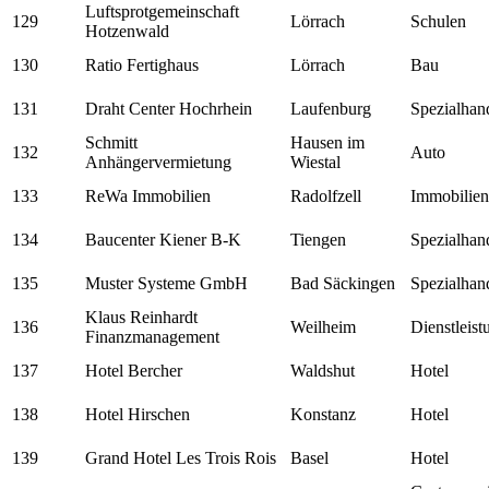
Luftsprotgemeinschaft
129
Lörrach
Schulen
Hotzenwald
130
Ratio Fertighaus
Lörrach
Bau
131
Draht Center Hochrhein
Laufenburg
Spezialhan
Schmitt
Hausen im
132
Auto
Anhängervermietung
Wiestal
133
ReWa Immobilien
Radolfzell
Immobilien
134
Baucenter Kiener B-K
Tiengen
Spezialhan
135
Muster Systeme GmbH
Bad Säckingen
Spezialhan
Klaus Reinhardt
136
Weilheim
Dienstleis
Finanzmanagement
137
Hotel Bercher
Waldshut
Hotel
138
Hotel Hirschen
Konstanz
Hotel
139
Grand Hotel Les Trois Rois
Basel
Hotel