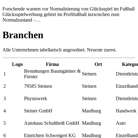
Forschende warnen vor Normalisierung von Glücksspiel im Fußball
Glücksspielwerbung gehört im Profifußball inzwischen zum
Normalzustand –…
Branchen
Alle Unternehmen tabellarisch angeordnet. Neueste zuerst.
Logo
Firma
Ort
Kategor
Bestattungen Baumgärtner &
1
Steinen
Dienstleis
Förster
2
79585 Steinen
Steinen
Einzelhand
3
Physiowerk
Steinen
Dienstleis
4
Steiner GmbH
Maulburg
Handwerk
5
Autohaus Schultheiß GmbH
Maulburg
Auto
6
Einrichten Schweigert KG
Maulburg
Einzelhand