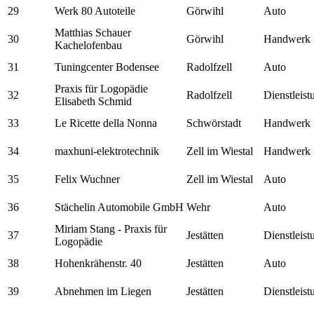
29
Werk 80 Autoteile
Görwihl
Auto
Matthias Schauer
30
Görwihl
Handwerk
Kachelofenbau
31
Tuningcenter Bodensee
Radolfzell
Auto
Praxis für Logopädie
32
Radolfzell
Dienstleis
Elisabeth Schmid
33
Le Ricette della Nonna
Schwörstadt
Handwerk
34
maxhuni-elektrotechnik
Zell im Wiestal
Handwerk
35
Felix Wuchner
Zell im Wiestal
Auto
36
Stächelin Automobile GmbH
Wehr
Auto
Miriam Stang - Praxis für
37
Jestätten
Dienstleis
Logopädie
38
Hohenkrähenstr. 40
Jestätten
Auto
39
Abnehmen im Liegen
Jestätten
Dienstleis