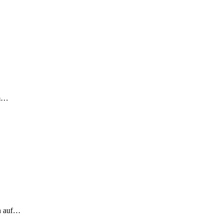
em…
ch auf…