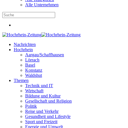
Alle Unternehmen
Nachrichten
Hochrhein
Aargau/Schaffhausen
Lörrach
Basel
Konstanz
Waldshut
Themen
Technik und IT
Wirtschaft
Bildung und Kultur
Gesellschaft und Religion
Politik
Reise und Verkehr
Gesundheit und Lifestyle
Sport und Freizeit
Energie und Umwelt