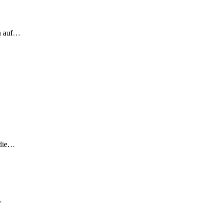
ch auf…
 die…
…