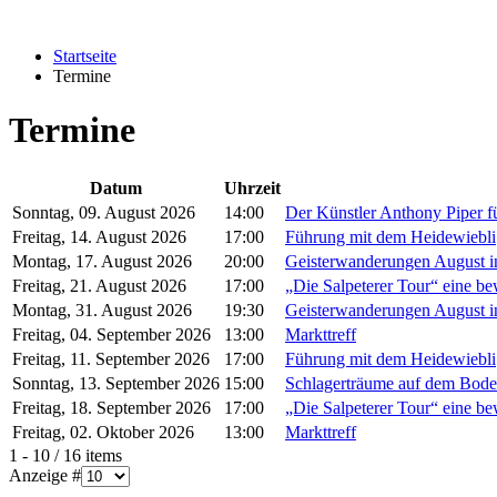
Startseite
Termine
Termine
Datum
Uhrzeit
Sonntag, 09. August 2026
14:00
Der Künstler Anthony Piper fü
Freitag, 14. August 2026
17:00
Führung mit dem Heidewiebli
Montag, 17. August 2026
20:00
Geisterwanderungen August i
Freitag, 21. August 2026
17:00
„Die Salpeterer Tour“ eine b
Montag, 31. August 2026
19:30
Geisterwanderungen August i
Freitag, 04. September 2026
13:00
Markttreff
Freitag, 11. September 2026
17:00
Führung mit dem Heidewiebli
Sonntag, 13. September 2026
15:00
Schlagerträume auf dem Bode
Freitag, 18. September 2026
17:00
„Die Salpeterer Tour“ eine b
Freitag, 02. Oktober 2026
13:00
Markttreff
Limite der Paginierungsliste
1 - 10 / 16 items
Anzeige #