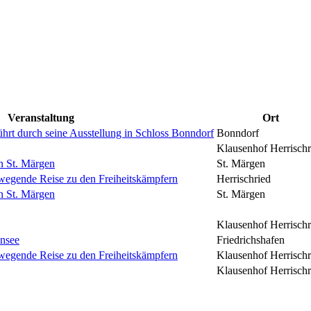
Veranstaltung
Ort
hrt durch seine Ausstellung in Schloss Bonndorf
Bonndorf
Klausenhof Herrischr
n St. Märgen
St. Märgen
ewegende Reise zu den Freiheitskämpfern
Herrischried
n St. Märgen
St. Märgen
Klausenhof Herrischr
nsee
Friedrichshafen
ewegende Reise zu den Freiheitskämpfern
Klausenhof Herrischr
Klausenhof Herrischr