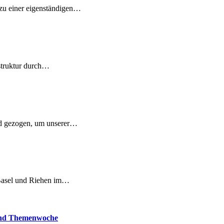
zu einer eigenständigen…
struktur durch…
nd gezogen, um unserer…
 Basel und Riehen im…
 und Themenwoche