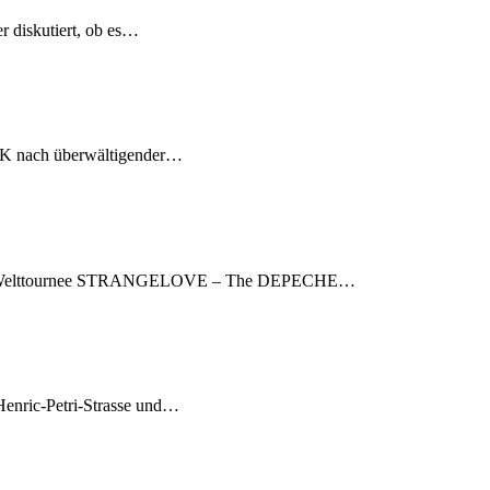
r diskutiert, ob es…
UK nach überwältigender…
Welttournee STRANGELOVE – The DEPECHE…
enric-Petri-Strasse und…