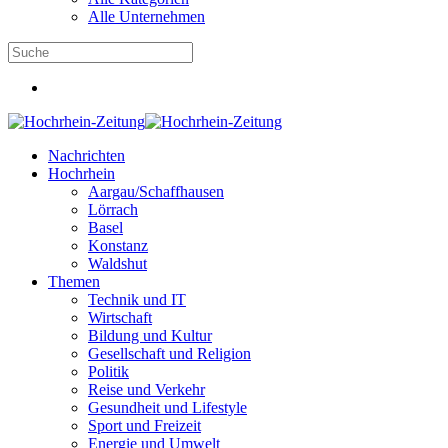
Alle Unternehmen
Nachrichten
Hochrhein
Aargau/Schaffhausen
Lörrach
Basel
Konstanz
Waldshut
Themen
Technik und IT
Wirtschaft
Bildung und Kultur
Gesellschaft und Religion
Politik
Reise und Verkehr
Gesundheit und Lifestyle
Sport und Freizeit
Energie und Umwelt