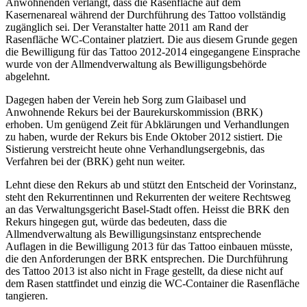
Anwohnenden verlangt, dass die Rasenfläche auf dem
Kasernenareal während der Durchführung des Tattoo vollständig
zugänglich sei. Der Veranstalter hatte 2011 am Rand der
Rasenfläche WC-Container platziert. Die aus diesem Grunde gegen
die Bewilligung für das Tattoo 2012-2014 eingegangene Einsprache
wurde von der Allmendverwaltung als Bewilligungsbehörde
abgelehnt.
Dagegen haben der Verein heb Sorg zum Glaibasel und
Anwohnende Rekurs bei der Baurekurskommission (BRK)
erhoben. Um genügend Zeit für Abklärungen und Verhandlungen
zu haben, wurde der Rekurs bis Ende Oktober 2012 sistiert. Die
Sistierung verstreicht heute ohne Verhandlungsergebnis, das
Verfahren bei der (BRK) geht nun weiter.
Lehnt diese den Rekurs ab und stützt den Entscheid der Vorinstanz,
steht den Rekurrentinnen und Rekurrenten der weitere Rechtsweg
an das Verwaltungsgericht Basel-Stadt offen. Heisst die BRK den
Rekurs hingegen gut, würde das bedeuten, dass die
Allmendverwaltung als Bewilligungsinstanz entsprechende
Auflagen in die Bewilligung 2013 für das Tattoo einbauen müsste,
die den Anforderungen der BRK entsprechen. Die Durchführung
des Tattoo 2013 ist also nicht in Frage gestellt, da diese nicht auf
dem Rasen stattfindet und einzig die WC-Container die Rasenfläche
tangieren.