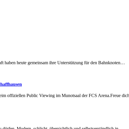
lschaft haben heute gemeinsam ihre Unterstützung für den Bahnknoten…
chaffhausen
beim offiziellen Public Viewing im Munotsaal der FCS Arena.Freue di
dürfen. Modern, schlicht, übersichtlich und selbstverständlich in…