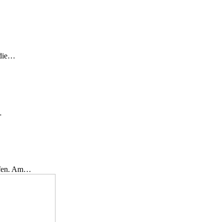
 die…
…
effen. Am…