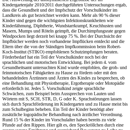
Kindergartenjahr 2010/2011 durchgeführten Untersuchungen ergab,
dass die Gesundheit und der Impfschutz der Vorschulkinder im
Landkreis als gut bezeichnet werden kann. Mehr als 90 % dieser
Kinder sind gegen die wichtigsten Infektionskrankheiten wie
Kinderlähmung, Diphtherie, Wundstarrkrampf, Keuchhusten und
Masern, Mumps und Röteln geimpft, die Durchimpfungsrate gegen
Windpocken liegt derzeit bei knapp 75 %. Bei der Durchsicht der
Impfbücher werden noch vorhandene Impflücken entdeckt und die
Eltern über die von der Ständigen Impfkommission beim Robert-
Koch-Institut (STIKO) empfohlenen Schutzimpfungen beraten.
Förderbedarf hat ein Teil der Vorschulkinder noch bei der
sprachlichen und motorischen Entwicklung. Bei jedem 4. vom
Gesundheitsamt untersuchten Kind wurde empfohlen, die grob- und
feinmotorischen Fähigkeiten zu Hause zu fördern oder mit den
behandelnden Ärztinnen und Ärzten des Kindes zu besprechen, ob
eine Behandlung mit Physiotherapie, Ergotherapie oder Motopädie
erforderlich ist. Jedes 5. Vorschulkind zeigte sprachliche
Schwächen, zum Beispiel beim Aussprechen von Lauten und
Wörtern mit S, SCH, STR, D, G oder K. Sprachstörungen lassen
sich durch Sprachförderung im Kindergarten und zu Hause meist bis
zum Schulbeginn beheben. Ein Teil der Kinder benötigt aber
zusätzliche logopädische Behandlung nach ärztlicher Verordnung.
Rund 15 % der Kinder im Vorschulalter haben bereits zu viele
Pfunde auf den Rippen. Hier gilt es, den Speckröllchen durch eine