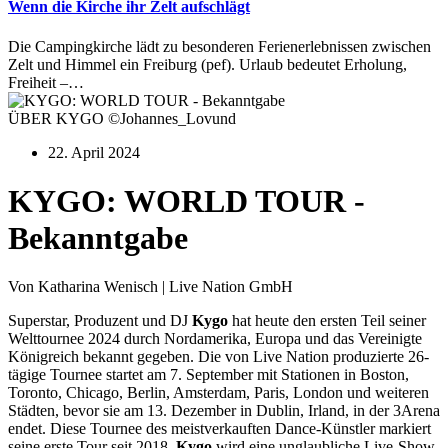
Wenn die Kirche ihr Zelt aufschlägt
Die Campingkirche lädt zu besonderen Ferienerlebnissen zwischen
Zelt und Himmel ein Freiburg (pef). Urlaub bedeutet Erholung,
Freiheit –…
ÜBER KYGO ©Johannes_Lovund
22. April 2024
KYGO: WORLD TOUR -
Bekanntgabe
Von Katharina Wenisch | Live Nation GmbH
Superstar, Produzent und DJ
Kygo
hat heute den ersten Teil seiner
Welttournee 2024 durch Nordamerika, Europa und das Vereinigte
Königreich bekannt gegeben. Die von Live Nation produzierte 26-
tägige Tournee startet am 7. September mit Stationen in Boston,
Toronto, Chicago, Berlin, Amsterdam, Paris, London und weiteren
Städten, bevor sie am 13. Dezember in Dublin, Irland, in der 3Arena
endet. Diese Tournee des meistverkauften Dance-Künstler markiert
seine erste Tour seit 2018.
Kygo
wird eine unglaubliche Live-Show