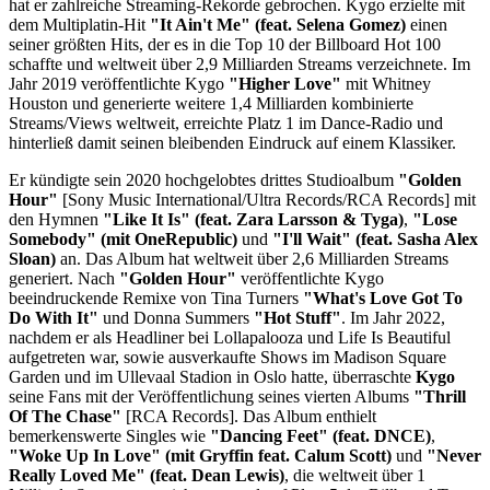
hat er zahlreiche Streaming-Rekorde gebrochen. Kygo erzielte mit
dem Multiplatin-Hit
"It Ain't Me" (feat. Selena Gomez)
einen
seiner größten Hits, der es in die Top 10 der Billboard Hot 100
schaffte und weltweit über 2,9 Milliarden Streams verzeichnete. Im
Jahr 2019 veröffentlichte Kygo
"Higher Love"
mit Whitney
Houston und generierte weitere 1,4 Milliarden kombinierte
Streams/Views weltweit, erreichte Platz 1 im Dance-Radio und
hinterließ damit seinen bleibenden Eindruck auf einem Klassiker.
Er kündigte sein 2020 hochgelobtes drittes Studioalbum
"Golden
Hour"
[Sony Music International/Ultra Records/RCA Records] mit
den Hymnen
"Like It Is" (feat. Zara Larsson & Tyga)
,
"Lose
Somebody" (mit OneRepublic)
und
"I'll Wait" (feat. Sasha Alex
Sloan)
an. Das Album hat weltweit über 2,6 Milliarden Streams
generiert. Nach
"Golden Hour"
veröffentlichte Kygo
beeindruckende Remixe von Tina Turners
"What's Love Got To
Do With It"
und Donna Summers
"Hot Stuff"
. Im Jahr 2022,
nachdem er als Headliner bei Lollapalooza und Life Is Beautiful
aufgetreten war, sowie ausverkaufte Shows im Madison Square
Garden und im Ullevaal Stadion in Oslo hatte, überraschte
Kygo
seine Fans mit der Veröffentlichung seines vierten Albums
"Thrill
Of The Chase"
[RCA Records]. Das Album enthielt
bemerkenswerte Singles wie
"Dancing Feet" (feat. DNCE)
,
"Woke Up In Love" (mit Gryffin feat. Calum Scott)
und
"Never
Really Loved Me" (feat. Dean Lewis)
, die weltweit über 1