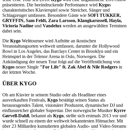
präsentieren. Die beeindruckende Performance wird
Kygo
s
charakteristisches Klavierspiel sowie Streicher, Sänger und
Schlagzeuger umfassen. Besondere Gäste wie
SOFI TUKKER,
GRYFFIN, Sam Feldt, Zara Larsson, Klangkarussell, Hayla,
Victoria Nadine
und
Vandelux
werden an ausgewählten Terminen
dabei sein.
Die
Kygo
Welttournee wird Auftritte an ikonischen
Veranstaltungsorten weltweit umfassen, darunter die Hollywood
Bowl in Los Angeles, das Barclays Center in Brooklyn und ein
Heimspiel in der Telenor Arena in Oslo, Norwegen. Die
Ankündigung der neuen Tour folgt auf die Veröffentlichung von
Kygos
neuer Single
"For Life" ft. Zak Abel & Nile Rodgers
in
der letzten Woche.
ÜBER KYGO
Ob am Klavier in seinem Studio oder als Headliner eines
ausverkauften Festivals,
Kygo
bestätigt seinen Status als
herausragendes Talent, visionärer Produzent, dynamischer DJ und
einflussreicher globaler Superstar. Der norwegische Musiker
Kyrre
Gørvell-Dahll
, bekannt als
Kygo
, stellte sich erstmals 2013 vor und
wurde schnell zu einem der weltweit bekanntesten Hitmacher. Mit
über 23 Milliarden kumulierten globalen Audio- und Video-Streams