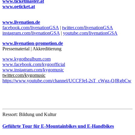
www.ticketmaster.at
www.oeticket.at
www.livenation.de
facebook.com/livenationGSA
|
twitter.com/livenationGSA
instagram.com/livenationGSA
|
youtube.com/livenationGSA
www.livenation-promotion.de
Pressematerial | Akkreditierung
www.kygothealbum.com
www.facebook.com/kygoofficial
www.instagram.com/kygomusic
twitter.com/kygomusic
https://www.youtube.com/channel/UCCFJeI-2sT_cWgz-QJRgbCw
Ressort: Bildung und Kultur
Geführte Tour für E-Mountainbikes und E-Handbikes