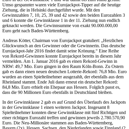
Umso gespannter waren viele Eurojackpot-Tipper auf die heutige
Ziehung, die in Helsinki durchgeführt wurde. Mit den
Gewinnzahlen 7, 10, 25, 39 und 42 sowie den beiden Eurozahlen 3
und 6 konnte die Gewinnklasse 1 in der 11. Ziehung nun endlich
geknackt werden. Die Gewinnsumme von exakt 90.000.000,00
Euro geht nach Baden-Württemberg.
Andreas Kötter, Chairman von Eurojackpot gratuliert: „Herzlichen
Glückwunsch an den Gewinner oder die Gewinnerin. Das deutsche
Eurojackpot-Jahr 2016 findet damit seine Krönung.“ Eine Reihe
von Rekord-Gewinnen konnte Eurojackpot bereits in diesem Jahr
vermelden. Am 1. Januar 2016 gab es einen Rekord-Gewinn in
NRW: 49,7 Mio. Euro gingen in den Raum Köln-Bonn. Zu Ostern
gab es dann einen neuen deutschen Lotterie-Rekord: 76,8 Mio. Euro
wurden an einen Spielteilnehmer ausgezahlt, der ebenfalls aus dem
Rheinland stammt. Ende Juli dann erneut ein deutscher Rekord:
84,8 Mio. Euro erhielt ein Ehepaar aus Hessen. Folglich passt es,
dass die 90 Millionen Euro ebenfalls in Deutschland bleiben.
In der Gewinnklasse 2 gab es auf Grund des Überlaufs des Jackpots
in der Gewinnklasse 1 einen weiteren Jackpot. Insgesamt 8
Spielteilnehmer konnten diese Gewinnklasse mit fünf Richtigen und
einer richtigen Eurozahl treffen und gewinnen jeweils 2.780.570,90
Euro. Die Neu-Millionäre stammen aus Baden-Württemberg,
Bayern (2x), Hessen, Sachsen, den Niederlanden sowie Finnland (2