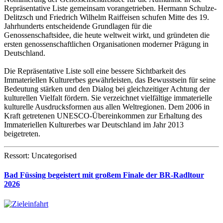
Repräsentative Liste gemeinsam vorangetrieben. Hermann Schulze-
Delitzsch und Fried­rich Wilhelm Raiffeisen schufen Mitte des 19.
Jahrhunderts entscheidende Grundlagen für die
Genossenschaftsidee, die heute weltweit wirkt, und gründeten die
ersten genos­senschaftlichen Organisationen moderner Prägung in
Deutschland.
Die Repräsentative Liste soll eine bessere Sichtbarkeit des
Immateriellen Kulturerbes ge­währleisten, das Bewusstsein für seine
Bedeutung stärken und den Dialog bei gleichzeitiger Achtung der
kulturellen Vielfalt fördern. Sie verzeichnet vielfältige immaterielle
kulturelle Aus­drucksformen aus allen Weltregionen. Dem 2006 in
Kraft getretenen UNESCO-Übereinkom­men zur Erhaltung des
Immateriellen Kulturerbes war Deutschland im Jahr 2013
beigetreten.
Ressort: Uncategorised
Bad Füssing begeistert mit großem Finale der BR-Radltour
2026