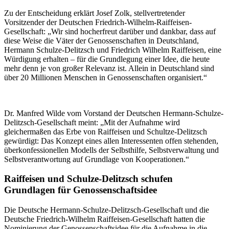
Zu der Entscheidung erklärt Josef Zolk, stellvertretender
Vorsitzender der Deutschen Fried­rich-Wilhelm-Raiffeisen-
Gesellschaft: „Wir sind hocherfreut darüber und dankbar, dass auf
diese Weise die Väter der Genossenschaften in Deutschland,
Hermann Schulze-Delitzsch und Friedrich Wilhelm Raiffeisen, eine
Würdigung erhalten – für die Grundlegung einer Idee, die heute
mehr denn je von großer Relevanz ist. Allein in Deutschland sind
über 20 Millionen Menschen in Genossenschaften organisiert.“
Dr. Manfred Wilde vom Vorstand der Deutschen Hermann-Schulze-
Delitzsch-Gesellschaft meint: „Mit der Aufnahme wird
gleichermaßen das Erbe von Raiffeisen und Schultze-De­litzsch
gewürdigt: Das Konzept eines allen Interessenten offen stehenden,
überkonfessio­nellen Modells der Selbsthilfe, Selbstverwaltung und
Selbstverantwortung auf Grundlage von Kooperationen.“
Raiffeisen und Schulze-Delitzsch schufen
Grundlagen für Genossenschaftsidee
Die Deutsche Hermann-Schulze-Delitzsch-Gesellschaft und die
Deutsche Friedrich-Wilhelm Raiffeisen-Gesellschaft hatten die
Nominierung der Genossenschaftsidee für die Aufnahme in die