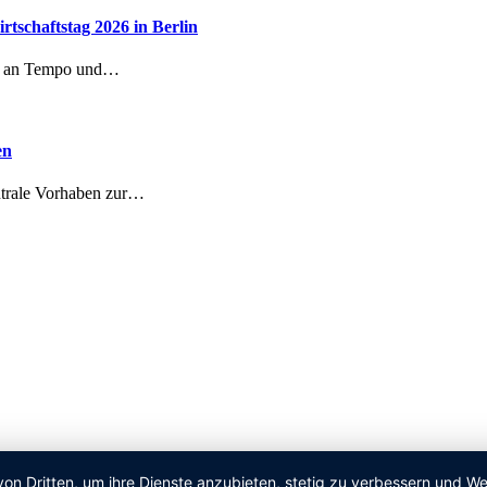
schaftstag 2026 in Berlin
ig an Tempo und…
en
ntrale Vorhaben zur…
von Dritten, um ihre Dienste anzubieten, stetig zu verbessern und 