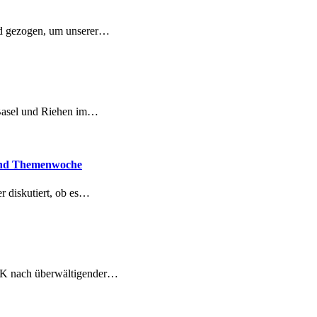
nd gezogen, um unserer…
 Basel und Riehen im…
 und Themenwoche
r diskutiert, ob es…
UK nach überwältigender…