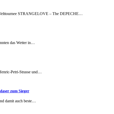
Welttournee STRANGELOVE – The DEPECHE…
önnten das Wetter in…
enric-Petri-Strasse und…
faser zum Sieger
 und damit auch beste…