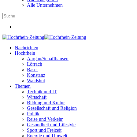
Alle Unternehmen
Nachrichten
Hochrhein
Aargau/Schaffhausen
Lörrach
Basel
Konstanz
Waldshut
Themen
Technik und IT
Wirtschaft
Bildung und Kultur
Gesellschaft und Religion
Politik
Reise und Verkehr
Gesundheit und Lifestyle
Sport und Freizeit
Energie und Umwelt