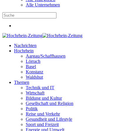
Alle Unternehmen
Nachrichten
Hochrhein
Aargau/Schaffhausen
Lörrach
Basel
Konstanz
Waldshut
Themen
Technik und IT
Wirtschaft
Bildung und Kultur
Gesellschaft und Religion
Politik
Reise und Verkehr
Gesundheit und Lifestyle
Sport und Freizeit
Energie und Umwelt