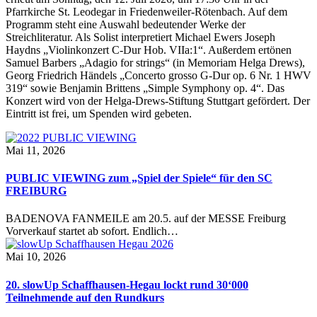
Pfarrkirche St. Leodegar in Friedenweiler-Rötenbach. Auf dem
Programm steht eine Auswahl bedeutender Werke der
Streichliteratur. Als Solist interpretiert Michael Ewers Joseph
Haydns „Violinkonzert C-Dur Hob. VIIa:1“. Außerdem ertönen
Samuel Barbers „Adagio for strings“ (in Memoriam Helga Drews),
Georg Friedrich Händels „Concerto grosso G-Dur op. 6 Nr. 1 HWV
319“ sowie Benjamin Brittens „Simple Symphony op. 4“. Das
Konzert wird von der Helga-Drews-Stiftung Stuttgart gefördert. Der
Eintritt ist frei, um Spenden wird gebeten.
Mai 11, 2026
PUBLIC VIEWING zum „Spiel der Spiele“ für den SC
FREIBURG
BADENOVA FANMEILE am 20.5. auf der MESSE Freiburg
Vorverkauf startet ab sofort. Endlich…
Mai 10, 2026
20. slowUp Schaffhausen-Hegau lockt rund 30‘000
Teilnehmende auf den Rundkurs