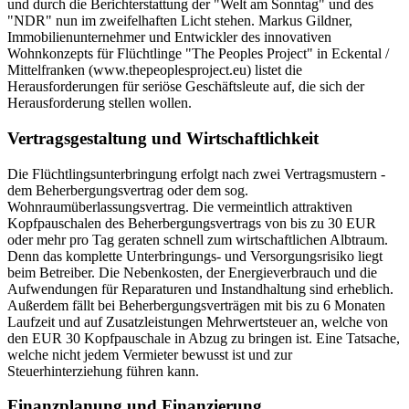
und durch die Berichterstattung der "Welt am Sonntag" und des
"NDR" nun im zweifelhaften Licht stehen. Markus Gildner,
Immobilienunternehmer und Entwickler des innovativen
Wohnkonzepts für Flüchtlinge "The Peoples Project" in Eckental /
Mittelfranken (www.thepeoplesproject.eu) listet die
Herausforderungen für seriöse Geschäftsleute auf, die sich der
Herausforderung stellen wollen.
Vertragsgestaltung und Wirtschaftlichkeit
Die Flüchtlingsunterbringung erfolgt nach zwei Vertragsmustern -
dem Beherbergungsvertrag oder dem sog.
Wohnraumüberlassungsvertrag. Die vermeintlich attraktiven
Kopfpauschalen des Beherbergungsvertrags von bis zu 30 EUR
oder mehr pro Tag geraten schnell zum wirtschaftlichen Albtraum.
Denn das komplette Unterbringungs- und Versorgungsrisiko liegt
beim Betreiber. Die Nebenkosten, der Energieverbrauch und die
Aufwendungen für Reparaturen und Instandhaltung sind erheblich.
Außerdem fällt bei Beherbergungsverträgen mit bis zu 6 Monaten
Laufzeit und auf Zusatzleistungen Mehrwertsteuer an, welche von
den EUR 30 Kopfpauschale in Abzug zu bringen ist. Eine Tatsache,
welche nicht jedem Vermieter bewusst ist und zur
Steuerhinterziehung führen kann.
Finanzplanung und Finanzierung