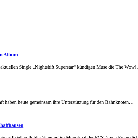
em Album
r aktuellen Single „Nightshift Superstar“ kündigen Muse die The Wow
lschaft haben heute gemeinsam ihre Unterstützung für den Bahnknoten…
chaffhausen
beim offiziellen Public Viewing im Munotsaal der FCS Arena.Freue di