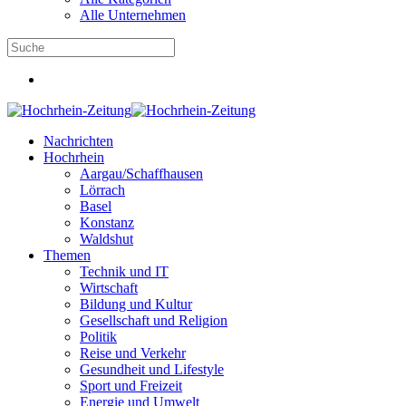
Alle Unternehmen
Nachrichten
Hochrhein
Aargau/Schaffhausen
Lörrach
Basel
Konstanz
Waldshut
Themen
Technik und IT
Wirtschaft
Bildung und Kultur
Gesellschaft und Religion
Politik
Reise und Verkehr
Gesundheit und Lifestyle
Sport und Freizeit
Energie und Umwelt