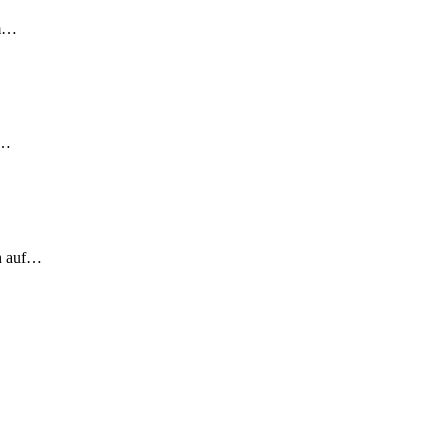
em…
!…
ch auf…