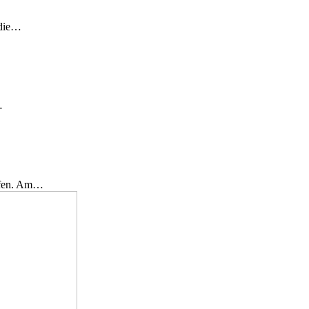
 die…
…
effen. Am…