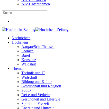
Alle Unternehmen
Nachrichten
Hochrhein
Aargau/Schaffhausen
Lörrach
Basel
Konstanz
Waldshut
Themen
Technik und IT
Wirtschaft
Bildung und Kultur
Gesellschaft und Religion
Politik
Reise und Verkehr
Gesundheit und Lifestyle
Sport und Freizeit
Energie und Umwelt