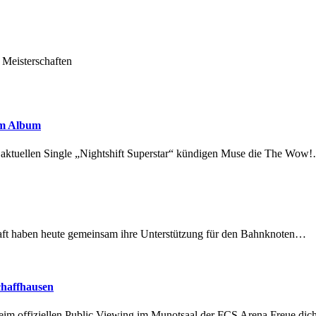
 Meisterschaften
em Album
r aktuellen Single „Nightshift Superstar“ kündigen Muse die The Wow
lschaft haben heute gemeinsam ihre Unterstützung für den Bahnknoten…
chaffhausen
beim offiziellen Public Viewing im Munotsaal der FCS Arena.Freue di