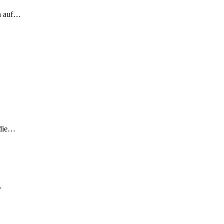
ch auf…
 die…
…