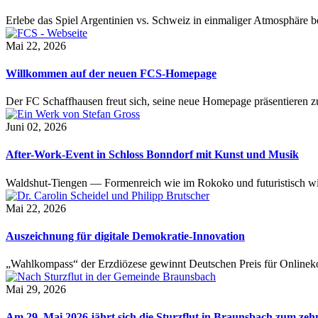
Erlebe das Spiel Argentinien vs. Schweiz in einmaliger Atmosphäre 
Mai 22, 2026
Willkommen auf der neuen FCS-Homepage
Der FC Schaffhausen freut sich, seine neue Homepage präsentieren zu 
Juni 02, 2026
After-Work-Event in Schloss Bonndorf mit Kunst und Musik
Waldshut-Tiengen — Formenreich wie im Rokoko und futuristisch wie
Mai 22, 2026
Auszeichnung für digitale Demokratie-Innovation
„Wahlkompass“ der Erzdiözese gewinnt Deutschen Preis für Onlinekom
Mai 29, 2026
Am 29. Mai 2026 jährt sich die Sturzflut in Braunsbach zum ze