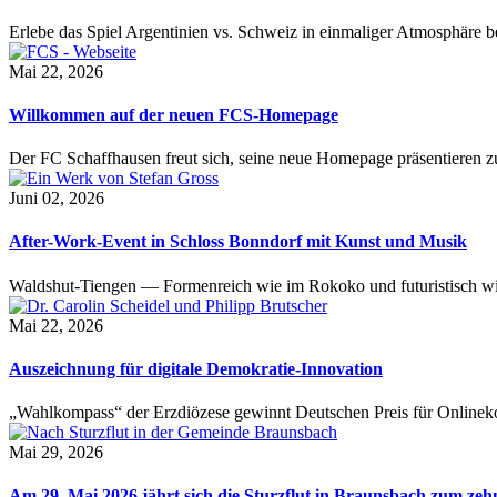
Erlebe das Spiel Argentinien vs. Schweiz in einmaliger Atmosphäre 
Mai 22, 2026
Willkommen auf der neuen FCS-Homepage
Der FC Schaffhausen freut sich, seine neue Homepage präsentieren zu 
Juni 02, 2026
After-Work-Event in Schloss Bonndorf mit Kunst und Musik
Waldshut-Tiengen — Formenreich wie im Rokoko und futuristisch wie
Mai 22, 2026
Auszeichnung für digitale Demokratie-Innovation
„Wahlkompass“ der Erzdiözese gewinnt Deutschen Preis für Onlinekom
Mai 29, 2026
Am 29. Mai 2026 jährt sich die Sturzflut in Braunsbach zum ze