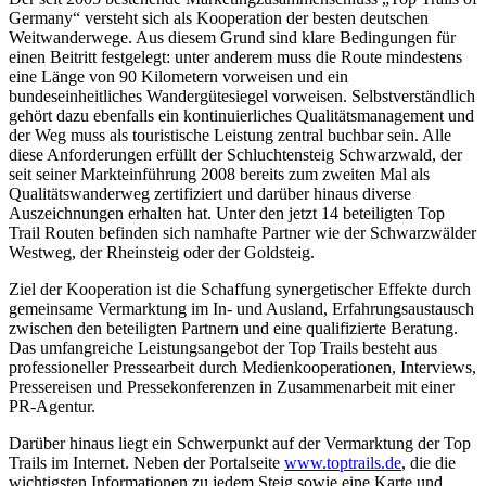
Germany“ versteht sich als Kooperation der besten deutschen
Weitwanderwege. Aus diesem Grund sind klare Bedingungen für
einen Beitritt festgelegt: unter anderem muss die Route mindestens
eine Länge von 90 Kilometern vorweisen und ein
bundeseinheitliches Wandergütesiegel vorweisen. Selbstverständlich
gehört dazu ebenfalls ein kontinuierliches Qualitätsmanagement und
der Weg muss als touristische Leistung zentral buchbar sein. Alle
diese Anforderungen erfüllt der Schluchtensteig Schwarzwald, der
seit seiner Markteinführung 2008 bereits zum zweiten Mal als
Qualitätswanderweg zertifiziert und darüber hinaus diverse
Auszeichnungen erhalten hat. Unter den jetzt 14 beteiligten Top
Trail Routen befinden sich namhafte Partner wie der Schwarzwälder
Westweg, der Rheinsteig oder der Goldsteig.
Ziel der Kooperation ist die Schaffung synergetischer Effekte durch
gemeinsame Vermarktung im In- und Ausland, Erfahrungsaustausch
zwischen den beteiligten Partnern und eine qualifizierte Beratung.
Das umfangreiche Leistungsangebot der Top Trails besteht aus
professioneller Pressearbeit durch Medienkooperationen, Interviews,
Pressereisen und Pressekonferenzen in Zusammenarbeit mit einer
PR-Agentur.
Darüber hinaus liegt ein Schwerpunkt auf der Vermarktung der Top
Trails im Internet. Neben der Portalseite
www.toptrails.de
, die die
wichtigsten Informationen zu jedem Steig sowie eine Karte und