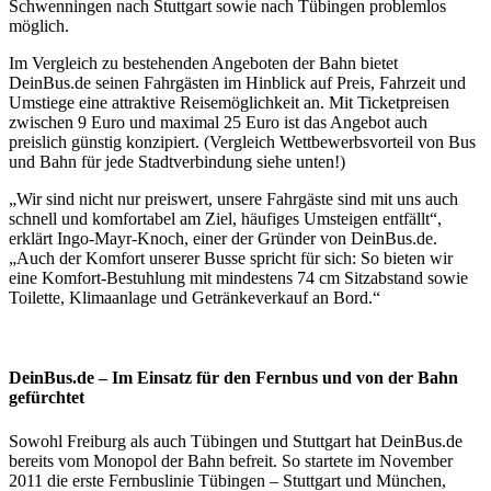
Schwenningen nach Stuttgart sowie nach Tübingen problemlos
möglich.
Im Vergleich zu bestehenden Angeboten der Bahn bietet
DeinBus.de seinen Fahrgästen im Hinblick auf Preis, Fahrzeit und
Umstiege eine attraktive Reisemöglichkeit an. Mit Ticketpreisen
zwischen 9 Euro und maximal 25 Euro ist das Angebot auch
preislich günstig konzipiert. (Vergleich Wettbewerbsvorteil von Bus
und Bahn für jede Stadtverbindung siehe unten!)
„Wir sind nicht nur preiswert, unsere Fahrgäste sind mit uns auch
schnell und komfortabel am Ziel, häufiges Umsteigen entfällt“,
erklärt Ingo-Mayr-Knoch, einer der Gründer von DeinBus.de.
„Auch der Komfort unserer Busse spricht für sich: So bieten wir
eine Komfort-Bestuhlung mit mindestens 74 cm Sitzabstand sowie
Toilette, Klimaanlage und Getränkeverkauf an Bord.“
DeinBus.de – Im Einsatz für den Fernbus und von der Bahn
gefürchtet
Sowohl Freiburg als auch Tübingen und Stuttgart hat DeinBus.de
bereits vom Monopol der Bahn befreit. So startete im November
2011 die erste Fernbuslinie Tübingen – Stuttgart und München,