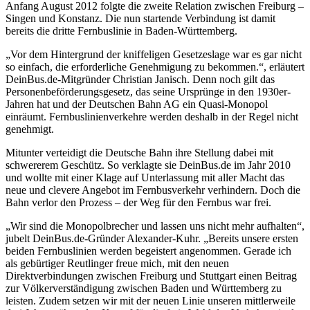
Anfang August 2012 folgte die zweite Relation zwischen Freiburg –
Singen und Konstanz. Die nun startende Verbindung ist damit
bereits die dritte Fernbuslinie in Baden-Württemberg.
„Vor dem Hintergrund der kniffeligen Gesetzeslage war es gar nicht
so einfach, die erforderliche Genehmigung zu bekommen.“, erläutert
DeinBus.de-Mitgründer Christian Janisch. Denn noch gilt das
Personenbeförderungsgesetz, das seine Ursprünge in den 1930er-
Jahren hat und der Deutschen Bahn AG ein Quasi-Monopol
einräumt. Fernbuslinienverkehre werden deshalb in der Regel nicht
genehmigt.
Mitunter verteidigt die Deutsche Bahn ihre Stellung dabei mit
schwererem Geschütz. So verklagte sie DeinBus.de im Jahr 2010
und wollte mit einer Klage auf Unterlassung mit aller Macht das
neue und clevere Angebot im Fernbusverkehr verhindern. Doch die
Bahn verlor den Prozess – der Weg für den Fernbus war frei.
„Wir sind die Monopolbrecher und lassen uns nicht mehr aufhalten“,
jubelt DeinBus.de-Gründer Alexander-Kuhr. „Bereits unsere ersten
beiden Fernbuslinien werden begeistert angenommen. Gerade ich
als gebürtiger Reutlinger freue mich, mit den neuen
Direktverbindungen zwischen Freiburg und Stuttgart einen Beitrag
zur Völkerverständigung zwischen Baden und Württemberg zu
leisten. Zudem setzen wir mit der neuen Linie unseren mittlerweile