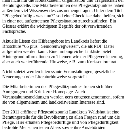
man nicht nur die Kontaktdaten, Organisation und Trägerschaft der
Beratungsstelle. Die Mitarbeiterinnen des Pflegestützpunktes haben
außerdem viel Wissenswertes zusammengetragen: Unter dem Titel:
"Pflegebedürftig - was nun?" soll eine Checkliste dabei helfen, sich
in einer neu aufgetretenen Pflegesituation zurechtzufinden. Ein
Glossar erklärt die wichtigsten Begriffe der oft verwirrenden
Fachsprache.
Aktuelle Listen der Hilfeangebote im Landkreis liefert die
Broschüre "65 plus - Seniorenwegweiser", die als PDF-Datei
aufgerufen werden kann. Eine umfangreiche Linkliste bietet
Hintergrundinformationen zu Themen wie der Pflegeversicherung,
aber auch weiterführende Hinweise, z.B. zum Kreisseniorenrat.
Nicht zuletzt werden interessante Veranstaltungen, gesetzliche
Neuerungen oder Literaturhinweise vorgestellt.
Die Mitarbeiterinnen des Pflegestützpunktes freuen sich über
Anregungen und Kritik zur Homepage. Auch
Veranstaltungsmeldungen werden gern entgegengenommen, sofern
sie von allgemeinem und landkreisweitem Interesse sind.
Der 2011 eröffnete Pflegestützpunkt Landkreis Waldshut ist eine
Beratungsstelle für die Bevölkerung zu allen Fragen rund um die
Pflege. Hier erhalten Pflegebedürftige und von Pflegedürftigkeit
bedrohte Menschen jeden Alters sowie ihre Angehörigen