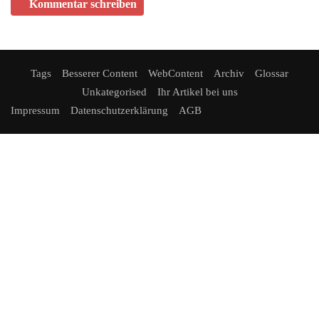
Kommentar schreiben
JUNI 01, 2026
ZURZACH Care baut die etablierte Rehaklinik
Limmattal aus
Tags
Besserer Content
WebContent
Archiv
Glossar
Mehr Betten, erweitertes Therapieangebot und neue chefärztliche
Unkategorised
Ihr Artikel bei uns
Leitung stärken die regionale Rehabilitationsversorgung.
Impressum
Datenschutzerklärung
AGB
ZURZACH Care…
MAI 26, 2026
Mit dem Solarstromspeicher Geld verdienen
Die Wirtschaftlichkeit des Batteriespeichers in drei Schritten
berechnen Zukunft Altbau: Batteriespeicher sind inzwischen
profitabel. Wer…