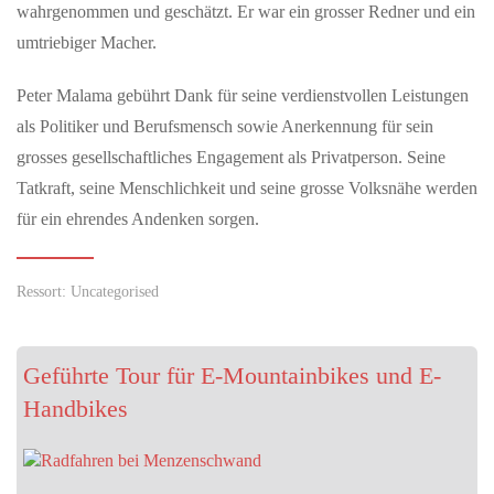
wahrgenommen und geschätzt. Er war ein grosser Redner und ein
FCS Arena.Freue dich auf…
umtriebiger Macher.
MAI 22, 2026
Peter Malama gebührt Dank für seine verdienstvollen Leistungen
Willkommen auf der neuen FCS-Homepage
als Politiker und Berufsmensch sowie Anerkennung für sein
Der FC Schaffhausen freut sich, seine neue Homepage
grosses gesellschaftliches Engagement als Privatperson. Seine
präsentieren zu dürfen. Modern, schlicht, übersichtlich und
Tatkraft, seine Menschlichkeit und seine grosse Volksnähe werden
selbstverständlich in…
für ein ehrendes Andenken sorgen.
JUNI 02, 2026
After-Work-Event in Schloss Bonndorf mit Kunst und
Ressort: Uncategorised
Musik
Waldshut-Tiengen — Formenreich wie im Rokoko und
futuristisch wie aus einem Science-Fiction-Film sind die Arbeiten
Geführte Tour für E-Mountainbikes und E-
von Stefan Gross, die…
Handbikes
MAI 22, 2026
Auszeichnung für digitale Demokratie-Innovation