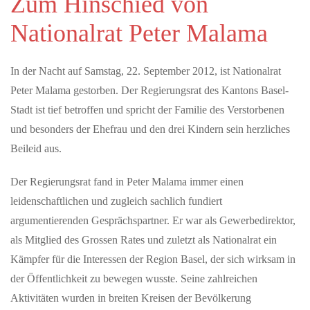
Zum Hinschied von
Englische Ausnahme-Rockband Muse Ende des Jahres
mit neuem Album
Nationalrat Peter Malama
-und auf Tour in Deutschland und der Schweiz mit dem Release
ihrer aktuellen Single „Nightshift Superstar“ kündigen Muse die
In der Nacht auf Samstag, 22. September 2012, ist Nationalrat
The Wow!…
Peter Malama gestorben. Der Regierungsrat des Kantons Basel-
Stadt ist tief betroffen und spricht der Familie des Verstorbenen
MAI 22, 2026
und besonders der Ehefrau und den drei Kindern sein herzliches
S-Bahn - Ein Ja ist ein Signal für die Zukunft der
Region
Beileid aus.
Vertreterinnen und Vertreter aus Politik, Wirtschaft und
Der Regierungsrat fand in Peter Malama immer einen
Zivilgesellschaft haben heute gemeinsam ihre Unterstützung für
den Bahnknoten…
leidenschaftlichen und zugleich sachlich fundiert
argumentierenden Gesprächspartner. Er war als Gewerbedirektor,
als Mitglied des Grossen Rates und zuletzt als Nationalrat ein
JULI 09, 2026
Public Viewing Schweiz vs. Argentinien – Die
Kämpfer für die Interessen der Region Basel, der sich wirksam in
Fussballnacht in Schaffhausen
der Öffentlichkeit zu bewegen wusste. Seine zahlreichen
Erlebe das Spiel Argentinien vs. Schweiz in einmaliger
Aktivitäten wurden in breiten Kreisen der Bevölkerung
Atmosphäre beim offiziellen Public Viewing im Munotsaal der