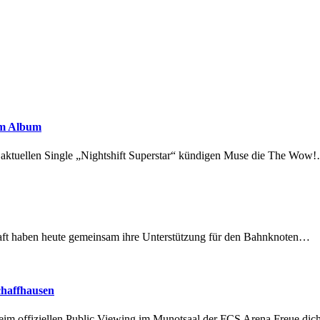
em Album
r aktuellen Single „Nightshift Superstar“ kündigen Muse die The Wow
lschaft haben heute gemeinsam ihre Unterstützung für den Bahnknoten…
chaffhausen
beim offiziellen Public Viewing im Munotsaal der FCS Arena.Freue di