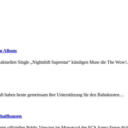
em Album
r aktuellen Single „Nightshift Superstar“ kündigen Muse die The Wow
lschaft haben heute gemeinsam ihre Unterstützung für den Bahnknoten…
chaffhausen
beim offiziellen Public Viewing im Munotsaal der FCS Arena.Freue di