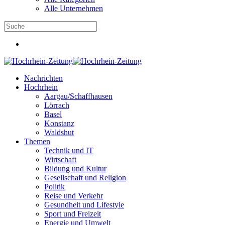
Alle Unternehmen
Nachrichten
Hochrhein
Aargau/Schaffhausen
Lörrach
Basel
Konstanz
Waldshut
Themen
Technik und IT
Wirtschaft
Bildung und Kultur
Gesellschaft und Religion
Politik
Reise und Verkehr
Gesundheit und Lifestyle
Sport und Freizeit
Energie und Umwelt