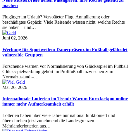
Neue Musterbriefe helfen Passagieren, ihre Rechte geltend zu
machen
Flugärger im Urlaub? Verspäteter Flug, Annullierung oder
beschädigtes Gepäck: Viele Reisende wissen nicht, welche Rechte
sie haben – und…
Juni 02, 2026
Werbung für Sportwetten: Dauerpräsenz im Fußball gefährdet
vulnerable Gruppen
Forschende warnen vor Normalisierung von Glücksspiel im Fußball
Glücksspielwerbung gehört im Profifußball inzwischen zum
Normalzustand –…
Mai 26, 2026
Internationale Lotterien im Trend: Warum EuroJackpot online
immer mehr Aufmerksamkeit erhält
Lotterien haben über viele Jahre nur national funktioniert und
überschreiten jetzt zunehmend die Landesgrenzen.
Mehrländerlotterien aus…