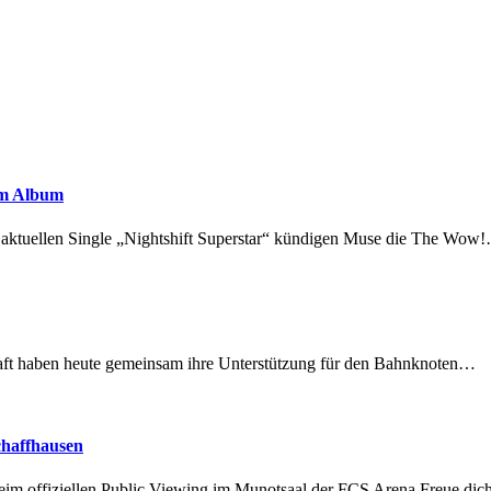
em Album
r aktuellen Single „Nightshift Superstar“ kündigen Muse die The Wow
lschaft haben heute gemeinsam ihre Unterstützung für den Bahnknoten…
chaffhausen
beim offiziellen Public Viewing im Munotsaal der FCS Arena.Freue di