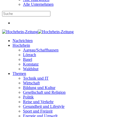
Alle Unternehmen
Nachrichten
Hochrhein
Aargau/Schaffhausen
Lörrach
Basel
Konstanz
Waldshut
Themen
Technik und IT
Wirtschaft
Bildung und Kultur
Gesellschaft und Religion
Politik
Reise und Verkehr
Gesundheit und Lifestyle
Sport und Freizeit
Energie und Umwelt