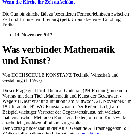
Wenn die Kirche ihr Zelt aufschlägt
Die Campingkirche lädt zu besonderen Ferienerlebnissen zwischen
Zelt und Himmel ein Freiburg (pef). Urlaub bedeutet Erholung,
Freiheit –…
14. November 2012
Was verbindet Mathematik
und Kunst?
Von HOCHSCHULE KONSTANZ Technik, Wirtschaft und
Gestaltung (HTWG)
Dieser Frage geht Prof. Dietmar Guderian (PH Freiburg) in einem
Vortrag mit dem Titel „Mathematik und Kunst der Gegenwart -
Wege zu Kreativität und Intuition“ am Mittwoch, 21. November, um
18 Uhr an der HTWG Konstanz nach. Der Referent zeigt am
Beispiel wichtiger Vertreter der Gegenwartskunst, mit welchen
mathematischen Methoden Künstler arbeiten, um ihre Kunstwerke
ansehnlich „wohl-empfindbar“ zu gestalten.
Der Vortrag findet statt in der Aula, Gebäude A, Brauneggerstr. 55;
Weitere Informationen im Internet unter
www.htwg-