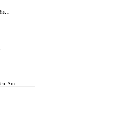
 die…
…
effen. Am…