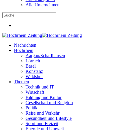
Alle Unternehmen
Nachrichten
Hochrhein
Aargau/Schaffhausen
Lörrach
Basel
Konstanz
Waldshut
Themen
Technik und IT
Wirtschaft
Bildung und Kultur
Gesellschaft und Religion
Politik
Reise und Verkehr
Gesundheit und Lifestyle
Sport und Freizeit
Energie und Umwelt