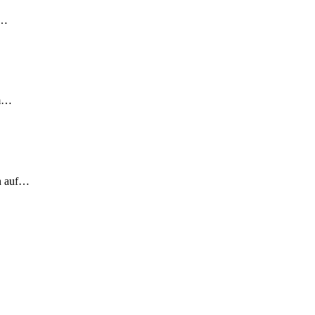
!…
em…
ch auf…