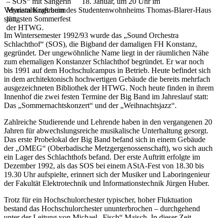
18. Januar, um 20 Uhr im
Veranstaltungsraum des Studentenwohnheims Thomas-Blarer-Haus
statt.
Im Wintersemester 1992/93 wurde das „Sound Orchestra
Schlachthof“ (SOS), die Bigband der damaligen FH Konstanz,
gegründet. Der ungewöhnliche Name liegt in der räumlichen Nähe
zum ehemaligen Konstanzer Schlachthof begründet. Er war noch
bis 1991 auf dem Hochschulcampus in Betrieb. Heute befindet sich
in dem architektonisch hochwertigen Gebäude die bereits mehrfach
ausgezeichneten Bibliothek der HTWG. Noch heute finden in ihrem
Innenhof die zwei festen Termine der Big Band im Jahreslauf statt:
Das „Sommernachtskonzert“ und der „Weihnachtsjazz“.
Zahlreiche Studierende und Lehrende haben in den vergangenen 20
Jahren für abwechslungsreiche musikalische Unterhaltung gesorgt.
Das erste Probelokal der Big Band befand sich in einem Gebäude
der „OMEG“ (Oberbadische Metzgergenossenschaft), wo sich auch
ein Lager des Schlachthofs befand. Der erste Auftritt erfolgte im
Dezember 1992, als das SOS bei einem AStA-Fest von 18.30 bis
19.30 Uhr aufspielte, erinnert sich der Musiker und Laboringenieur
der Fakultät Elektrotechnik und Informationstechnik Jürgen Huber.
Trotz für ein Hochschulorchester typischer, hoher Fluktuation
bestand das Hochschulorchester ununterbrochen – durchgehend
unter der Leitung von Michael „Fisch“ Maisch. In dieser Zeit