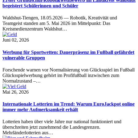
Erster Grundschul-Robotikwettbewerb im Landkreis Waldshut
begeistert Schülerinnen und Schüler
Waldshut-Tiengen, 18.05.2026 — Robotik, Kreativität und
Teamgeist standen am 5. Mai 2026 im Mittelpunkt: Das
Kreismedienzentrum Waldshut…
Juni 02, 2026
Werbung für Sportwetten: Dauerpräsenz im Fußball gefährdet
vulnerable Gruppen
Forschende warnen vor Normalisierung von Glücksspiel im Fußball
Glücksspielwerbung gehört im Profifußball inzwischen zum
Normalzustand –…
Mai 26, 2026
Internationale Lotterien im Trend: Warum EuroJackpot online
immer mehr Aufmerksamkeit erhält
Lotterien haben über viele Jahre nur national funktioniert und
überschreiten jetzt zunehmend die Landesgrenzen.
Mehrländerlotterien aus…