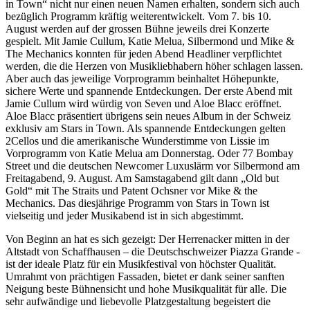
in Town“ nicht nur einen neuen Namen erhalten, sondern sich auch
bezüglich Programm kräftig weiterentwickelt. Vom 7. bis 10.
August werden auf der grossen Bühne jeweils drei Konzerte
gespielt. Mit Jamie Cullum, Katie Melua, Silbermond und Mike &
The Mechanics konnten für jeden Abend Headliner verpflichtet
werden, die die Herzen von Musikliebhabern höher schlagen lassen.
Aber auch das jeweilige Vorprogramm beinhaltet Höhepunkte,
sichere Werte und spannende Entdeckungen. Der erste Abend mit
Jamie Cullum wird würdig von Seven und Aloe Blacc eröffnet.
Aloe Blacc präsentiert übrigens sein neues Album in der Schweiz
exklusiv am Stars in Town. Als spannende Entdeckungen gelten
2Cellos und die amerikanische Wunderstimme von Lissie im
Vorprogramm von Katie Melua am Donnerstag. Oder 77 Bombay
Street und die deutschen Newcomer Luxuslärm vor Silbermond am
Freitagabend, 9. August. Am Samstagabend gilt dann „Old but
Gold“ mit The Straits und Patent Ochsner vor Mike & the
Mechanics. Das diesjährige Programm von Stars in Town ist
vielseitig und jeder Musikabend ist in sich abgestimmt.
Von Beginn an hat es sich gezeigt: Der Herrenacker mitten in der
Altstadt von Schaffhausen – die Deutschschweizer Piazza Grande -
ist der ideale Platz für ein Musikfestival von höchster Qualität.
Umrahmt von prächtigen Fassaden, bietet er dank seiner sanften
Neigung beste Bühnensicht und hohe Musikqualität für alle. Die
sehr aufwändige und liebevolle Platzgestaltung begeistert die