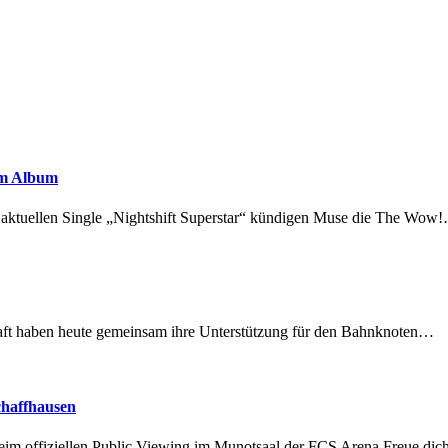
em Album
r aktuellen Single „Nightshift Superstar“ kündigen Muse die The Wow
lschaft haben heute gemeinsam ihre Unterstützung für den Bahnknoten…
chaffhausen
beim offiziellen Public Viewing im Munotsaal der FCS Arena.Freue di