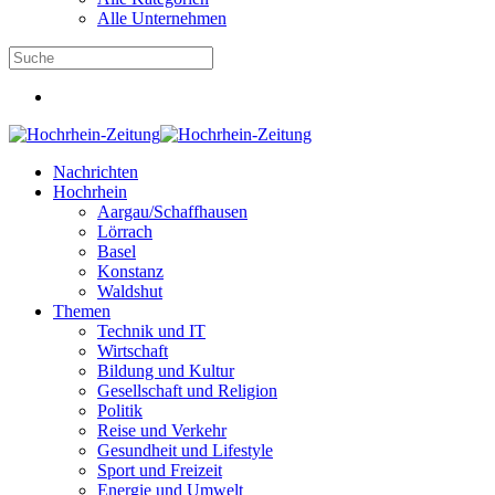
Alle Unternehmen
Nachrichten
Hochrhein
Aargau/Schaffhausen
Lörrach
Basel
Konstanz
Waldshut
Themen
Technik und IT
Wirtschaft
Bildung und Kultur
Gesellschaft und Religion
Politik
Reise und Verkehr
Gesundheit und Lifestyle
Sport und Freizeit
Energie und Umwelt