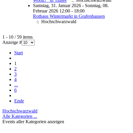
Woolf?“ in Titisee
:: Hochschwarzwald
Samstag, 31. Januar 2026 - Sonntag, 08.
Februar 2026 12:00 - 18:00
Rothaus Wintermarkt in Grafenhausen
:: Hochschwarzwald
Limite der Paginierungsliste
1 - 10 / 59 items
Anzeige #
Start
1
2
3
4
...
6
Ende
Hochschwarzwald
Alle Kategorien ...
Events aller Kategorien anzeigen