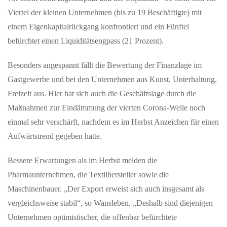
Viertel der kleinen Unternehmen (bis zu 19 Beschäftigte) mit
einem Eigenkapitalrückgang konfrontiert und ein Fünftel
befürchtet einen Liquiditätsengpass (21 Prozent).
MAI 14, 2026
Besonders angespannt fällt die Bewertung der Finanzlage im
Zähl mit: Wie viele Wildbienen summen in deinem
Gastgewerbe und bei den Unternehmen aus Kunst, Unterhaltung,
Garten?
Freizeit aus. Hier hat sich auch die Geschäftslage durch die
Wildbiene + Partner ruft am Weltbienentag zur ersten App-
Maßnahmen zur Eindämmung der vierten Corona-Welle noch
basierten Wildbienen-Zählung auf Konstanz – Wer gerade
aufmerksam durch den Garten…
einmal sehr verschärft, nachdem es im Herbst Anzeichen für einen
Aufwärtstrend gegeben hatte.
MAI 08, 2026
Bessere Erwartungen als im Herbst melden die
Naturpark-Markt am Freilichtmuseum Klausenhof
Pharmaunternehmen, die Textilhersteller sowie die
Erstmals findet in diesem Jahr ein Naturparkmarkt bei uns statt –
Maschinenbauer. „Der Export erweist sich auch insgesamt als
darüber freuen wir uns sehr. Am Naturpark-Markt präsentieren
regionale…
vergleichsweise stabil“, so Wansleben. „Deshalb sind diejenigen
Unternehmen optimistischer, die offenbar befürchtete