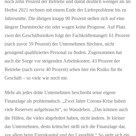
noch zehn Prozent der Betriebe und damit deutlich weniger als im
Herbst 2021 rechnen mit einem Ende der Lieferprobleme bis zu
JUNI 01, 2026
Jahresmitte. Die übrigen knapp 90 Prozent stellen sich auf eine
ZURZACH Care baut die etablierte Rehaklinik
Limmattal aus
längere Durststrecke ein oder wagen keine Prognose. Auf Platz
zwei der Geschäftsrisiken folgt der Fachkräftemangel: 61 Prozent
Mehr Betten, erweitertes Therapieangebot und neue chefärztliche
Leitung stärken die regionale Rehabilitationsversorgung.
(nach zuvor 59 Prozent) der Unternehmen fürchten, nicht
ZURZACH Care…
genügend qualifiziertes Personal zu finden. Zugenommen hat
auch die Sorge vor steigenden Arbeitskosten. 43 Prozent der
MAI 26, 2026
Betriebe (nach zuvor 40 Prozent) sehen hier ein Risiko für ihr
Mit dem Solarstromspeicher Geld verdienen
Geschäft – so viele wie noch nie.
Die Wirtschaftlichkeit des Batteriespeichers in drei Schritten
berechnen Zukunft Altbau: Batteriespeicher sind inzwischen
Mehr als jedes dritte Unternehmen beschreibt seine eigene
profitabel. Wer…
Finanzlage als problematisch. „Zwei Jahre Corona-Krise haben
viele Reserven aufgebraucht“, so Wansleben. „Das können auch
die Hilfen, die vieles abgefedert haben, nicht ändern. Je kleiner
das Unternehmen, desto kritischer stellt sich die Finanzlage dar,
vor allem beim Eigenkapital und der Liquidität.“ So sieht sich ein