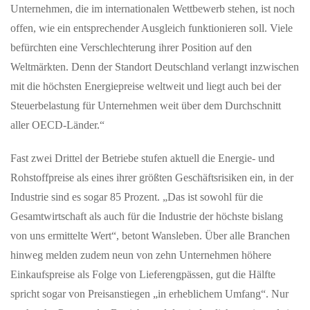
Unternehmen, die im internationalen Wettbewerb stehen, ist noch
„Wahlkompass“ der Erzdiözese gewinnt Deutschen Preis für
offen, wie ein entsprechender Ausgleich funktionieren soll. Viele
Onlinekommunikation Freiburg (pef). Großer Erfolg für die
digitale politische…
befürchten eine Verschlechterung ihrer Position auf den
Weltmärkten. Denn der Standort Deutschland verlangt inzwischen
mit die höchsten Energiepreise weltweit und liegt auch bei der
MAI 29, 2026
Am 29. Mai 2026 jährt sich die Sturzflut in Braunsbach
Steuerbelastung für Unternehmen weit über dem Durchschnitt
zum zehnten Mal
aller OECD-Länder.“
ExtremWasserPartnerschaften helfen Kommunen dabei, sich auf
Wasserextreme vorzubereiten Extremwetterereignisse können
Fast zwei Drittel der Betriebe stufen aktuell die Energie- und
jeden Ort treffen. Am…
Rohstoffpreise als eines ihrer größten Geschäftsrisiken ein, in der
Industrie sind es sogar 85 Prozent. „Das ist sowohl für die
Gesamtwirtschaft als auch für die Industrie der höchste bislang
von uns ermittelte Wert“, betont Wansleben. Über alle Branchen
hinweg melden zudem neun von zehn Unternehmen höhere
Einkaufspreise als Folge von Lieferengpässen, gut die Hälfte
spricht sogar von Preisanstiegen „in erheblichem Umfang“. Nur