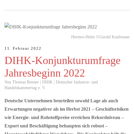
MAI 26, 2026
Hermes-Helm ©Gerald Kaufmann
Die Regio Basiliensis sagt JA zum Herzstück und zum
Bahnknoten
11. Februar 2022
Das Herzstück erhöht die Effizienz im S-Bahn-System und ist das
DIHK-Konjunkturumfrage
zentrale Vorhaben zur Vernetzung der Bahnnetze der Region
Basel. Seine…
Jahresbeginn 2022
Von Thomas Renner | DIHK | Deutscher Industrie- und
MAI 22, 2026
Handelskammertag e. V.
S-Bahn - Ein Ja ist ein Signal für die Zukunft der
Region
Deutsche Unternehmen beurteilen sowohl Lage als auch
Vertreterinnen und Vertreter aus Politik, Wirtschaft und
Erwartungen negativer als im Herbst 2021 – Geschäftsrisiken
Zivilgesellschaft haben heute gemeinsam ihre Unterstützung für
wie Energie- und Rohstoffpreise erreichen Rekordniveau –
den Bahnknoten…
Export und Beschäftigung behaupten sich robust –