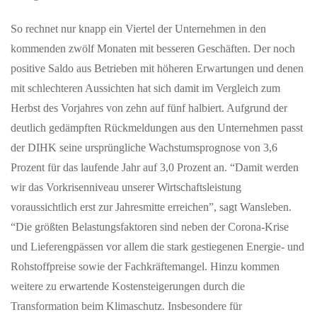
FCS Arena.Freue dich auf…
So rechnet nur knapp ein Viertel der Unternehmen in den
kommenden zwölf Monaten mit besseren Geschäften. Der noch
MAI 22, 2026
positive Saldo aus Betrieben mit höheren Erwartungen und denen
Willkommen auf der neuen FCS-Homepage
mit schlechteren Aussichten hat sich damit im Vergleich zum
Der FC Schaffhausen freut sich, seine neue Homepage
Herbst des Vorjahres von zehn auf fünf halbiert. Aufgrund der
präsentieren zu dürfen. Modern, schlicht, übersichtlich und
selbstverständlich in…
deutlich gedämpften Rückmeldungen aus den Unternehmen passt
der DIHK seine ursprüngliche Wachstumsprognose von 3,6
Prozent für das laufende Jahr auf 3,0 Prozent an. “Damit werden
JUNI 02, 2026
After-Work-Event in Schloss Bonndorf mit Kunst und
wir das Vorkrisenniveau unserer Wirtschaftsleistung
Musik
voraussichtlich erst zur Jahresmitte erreichen”, sagt Wansleben.
Waldshut-Tiengen — Formenreich wie im Rokoko und
“Die größten Belastungsfaktoren sind neben der Corona-Krise
futuristisch wie aus einem Science-Fiction-Film sind die Arbeiten
und Lieferengpässen vor allem die stark gestiegenen Energie- und
von Stefan Gross, die…
Rohstoffpreise sowie der Fachkräftemangel. Hinzu kommen
weitere zu erwartende Kostensteigerungen durch die
MAI 22, 2026
Transformation beim Klimaschutz. Insbesondere für
Auszeichnung für digitale Demokratie-Innovation