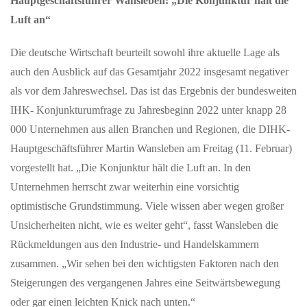
Hauptgeschäftsführer Wansleben: „Die Konjunktur hält die
JUNI 12, 2026
Luft an“
Englische Ausnahme-Rockband Muse Ende des Jahres
mit neuem Album
Die deutsche Wirtschaft beurteilt sowohl ihre aktuelle Lage als
-und auf Tour in Deutschland und der Schweiz mit dem Release
auch den Ausblick auf das Gesamtjahr 2022 insgesamt negativer
ihrer aktuellen Single „Nightshift Superstar“ kündigen Muse die
The Wow!…
als vor dem Jahreswechsel. Das ist das Ergebnis der bundesweiten
IHK- Konjunkturumfrage zu Jahresbeginn 2022 unter knapp 28
000 Unternehmen aus allen Branchen und Regionen, die DIHK-
JULI 04, 2026
Hochkarätige Klassikkonzerte im Hochschwarzwald
Hauptgeschäftsführer Martin Wansleben am Freitag (11. Februar)
vorgestellt hat. „Die Konjunktur hält die Luft an. In den
Sommerzeit ist im Hochschwarzwald auch Klassik-Zeit:
Renommierte Künstler:innen aus dem In- und Ausland
Unternehmen herrscht zwar weiterhin eine vorsichtig
präsentieren ihr Können dem…
optimistische Grundstimmung. Viele wissen aber wegen großer
Unsicherheiten nicht, wie es weiter geht“, fasst Wansleben die
JULI 09, 2026
Rückmeldungen aus den Industrie- und Handelskammern
Public Viewing Schweiz vs. Argentinien – Die
zusammen. „Wir sehen bei den wichtigsten Faktoren nach den
Fussballnacht in Schaffhausen
Steigerungen des vergangenen Jahres eine Seitwärtsbewegung
Erlebe das Spiel Argentinien vs. Schweiz in einmaliger
oder gar einen leichten Knick nach unten.“
Atmosphäre beim offiziellen Public Viewing im Munotsaal der