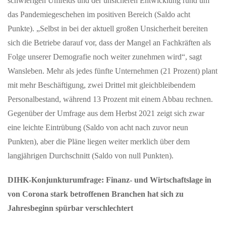
schwierigen Umfelds und der unsicheren Entwicklung rund um
überschreiten jetzt zunehmend die Landesgrenzen.
das Pandemiegeschehen im positiven Bereich (Saldo acht
Mehrländerlotterien aus…
Punkte). „Selbst in bei der aktuell großen Unsicherheit bereiten
sich die Betriebe darauf vor, dass der Mangel an Fachkräften als
MAI 29, 2026
Folge unserer Demografie noch weiter zunehmen wird“, sagt
Neue Musterbriefe helfen Passagieren, ihre Rechte
geltend zu machen
Wansleben. Mehr als jedes fünfte Unternehmen (21 Prozent) plant
mit mehr Beschäftigung, zwei Drittel mit gleichbleibendem
Flugärger im Urlaub? Verspäteter Flug, Annullierung oder
beschädigtes Gepäck: Viele Reisende wissen nicht, welche Rechte
Personalbestand, während 13 Prozent mit einem Abbau rechnen.
sie haben – und…
Gegenüber der Umfrage aus dem Herbst 2021 zeigt sich zwar
eine leichte Eintrübung (Saldo von acht nach zuvor neun
JUNI 02, 2026
Punkten), aber die Pläne liegen weiter merklich über dem
Werbung für Sportwetten: Dauerpräsenz im Fußball
langjährigen Durchschnitt (Saldo von null Punkten).
gefährdet vulnerable Gruppen
Forschende warnen vor Normalisierung von Glücksspiel im
DIHK-Konjunkturumfrage: Finanz- und Wirtschaftslage in
Fußball Glücksspielwerbung gehört im Profifußball inzwischen
von Corona stark betroffenen Branchen hat sich zu
zum Normalzustand –…
Jahresbeginn spürbar verschlechtert