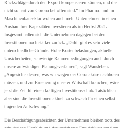
Rückschläge durch den Export kompensieren können, und die
MAI 07, 2026
Wespe im Auto: Was tun während der Fahrt?
nicht so hart von Corona betroffen sind.“ Im Pharma- und im
Maschinenbausektor wollen auch mehr Unternehmen in einen
Der ACV erklärt, wie Autofahrer die Kontrolle behalten und was
bei Unfall oder Stich gilt Der Frühling ist da, die Temperaturen
Ausbau ihrer Kapazitäten investieren als im Herbst 2021.
steigen,…
Insgesamt halten sich die Unternehmen dagegen bei den
Investitionen noch stärker zurück. „Dafür gibt es sehr viele
MAI 18, 2026
unterschiedliche Gründe: Hohe Kostenbelastungen, aktuelle
Erster Grundschul-Robotikwettbewerb im Landkreis
Unsicherheiten, schwierige Rahmenbedingungen auch durch
Waldshut begeistert Schülerinnen und Schüler
unsere aufwändigen Planungsverfahren“, sagt Wansleben.
Waldshut-Tiengen, 18.05.2026 — Robotik, Kreativität und
„Angesichts dessen, was wir wegen der Coronakrise nachholen
Teamgeist standen am 5. Mai 2026 im Mittelpunkt: Das
Kreismedienzentrum Waldshut…
müssen, und zur Erneuerung unserer Wirtschaft brauchen, wäre
jetzt die Zeit für einen kräftigen Investitionsschub. Tatsächlich
aber sind die Investitionen aktuell zu schwach für einen selbst
MAI 26, 2026
Internationale Lotterien im Trend: Warum
tragenden Aufschwung.“
EuroJackpot online immer mehr Aufmerksamkeit
erhält
Die Beschäftigungsabsichten der Unternehmen bleiben trotz des
Lotterien haben über viele Jahre nur national funktioniert und