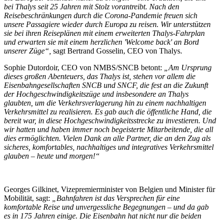
bei Thalys seit 25 Jahren mit Stolz vorantreibt. Nach den
Reisebeschränkungen durch die Corona-Pandemie freuen sich
unsere Passagiere wieder durch Europa zu reisen. Wir unterstützen
sie bei ihren Reiseplänen mit einem erweiterten Thalys-Fahrplan
und erwarten sie mit einem herzlichen 'Welcome back' an Bord
unserer Züge“,
sagt Bertrand Gosselin, CEO von Thalys.
Sophie Dutordoir, CEO von NMBS/SNCB betont:
„Am Ursprung
dieses großen Abenteuers, das Thalys ist, stehen vor allem die
Eisenbahngesellschaften SNCB und SNCF, die fest an die Zukunft
der Hochgeschwindigkeitszüge und insbesondere an Thalys
glaubten, um die Verkehrsverlagerung hin zu einem nachhaltigen
Verkehrsmittel zu realisieren. Es gab auch die öffentliche Hand, die
bereit war, in diese Hochgeschwindigkeitsstrecke zu investieren. Und
wir hatten und haben immer noch begeisterte Mitarbeitende, die all
dies ermöglichten. Vielen Dank an alle Partner, die an den Zug als
sicheres, komfortables, nachhaltiges und integratives Verkehrsmittel
glauben – heute und morgen!“
Georges Gilkinet, Vizepremierminister von Belgien und Minister für
Mobilität, sagt:
„Bahnfahren ist das Versprechen für eine
komfortable Reise und unvergessliche Begegnungen – und da gab
es in 175 Jahren einige. Die Eisenbahn hat nicht nur die beiden