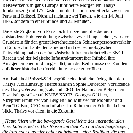
Reiseverkehrs in ganz Europa fuhr heute Morgen ein Thalys-
Jubiläumszug mit 175 Gästen auf der historischen Strecke zwischen
Paris und Brüssel. Diesmal nicht in zwei Tagen, wie am 14. Juni
1846, sondern in einer Stunde und 22 Minuten.
Die erste Zugfahrt von Paris nach Brüssel und die dadurch
entstandene Bahnverbindung zwischen zwei Hauptstädten, war der
Grundstein für den grenzüberschreitenden Schienenpersonenverkehr
in Europa. Im Laufe der Jahre und mit der technologischen
Entwicklung haben der französische Infrastrukturbetreiber SNCF
Réseau und der belgische Infrastrukturbetreiber Infrabel ihre
Anlagen erneuert und umgestaltet, um die Bedürfnisse der Kunden
auf dieser historischen Verbindung besser zu erfüllen.
Am Bahnhof Brüssel-Süd begrüßte eine festliche Delegation den
Thalys-Jubiläumszug: Hierzu zählten Sophie Dutordoir, Vorsitzende
des Thalys-Verwaltungsrats und CEO der Nationalen Belgischen
Eisenbahngesellschaft NMBS/SNCB, Georges Gilkinet,
Vizepremierminister von Belgien und Minister für Mobilität und
Benoît Gilson, CEO von Infrabel. Im Rahmen der Feierlichkeiten
blickt Thalys vor allem in die Zukunft:
„Heute feiern wir die bewegende Geschichte des internationalen
Eisenbahnverkehrs. Das Reisen mit dem Zug hat dazu beigetragen,
die Europäer einander näher zu bringen – eine Tradition, die uns