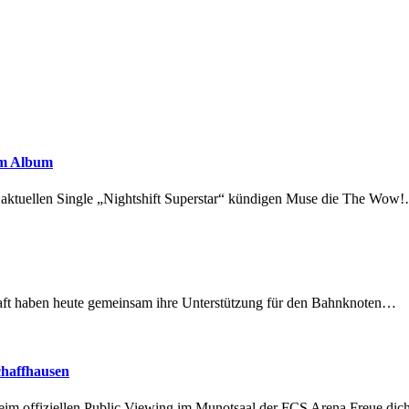
em Album
r aktuellen Single „Nightshift Superstar“ kündigen Muse die The Wow
lschaft haben heute gemeinsam ihre Unterstützung für den Bahnknoten…
chaffhausen
beim offiziellen Public Viewing im Munotsaal der FCS Arena.Freue di