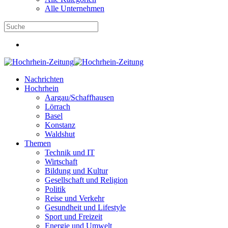
Alle Unternehmen
Nachrichten
Hochrhein
Aargau/Schaffhausen
Lörrach
Basel
Konstanz
Waldshut
Themen
Technik und IT
Wirtschaft
Bildung und Kultur
Gesellschaft und Religion
Politik
Reise und Verkehr
Gesundheit und Lifestyle
Sport und Freizeit
Energie und Umwelt