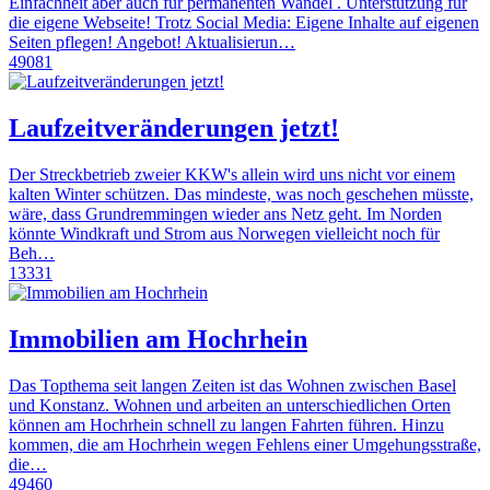
Einfachheit aber auch für permanenten Wandel . Unterstützung für
die eigene Webseite! Trotz Social Media: Eigene Inhalte auf eigenen
Seiten pflegen! Angebot! Aktualisierun…
49081
Laufzeitveränderungen jetzt!
Der Streckbetrieb zweier KKW's allein wird uns nicht vor einem
kalten Winter schützen. Das mindeste, was noch geschehen müsste,
wäre, dass Grundremmingen wieder ans Netz geht. Im Norden
könnte Windkraft und Strom aus Norwegen vielleicht noch für
Beh…
13331
Immobilien am Hochrhein
Das Topthema seit langen Zeiten ist das Wohnen zwischen Basel
und Konstanz. Wohnen und arbeiten an unterschiedlichen Orten
können am Hochrhein schnell zu langen Fahrten führen. Hinzu
kommen, die am Hochrhein wegen Fehlens einer Umgehungsstraße,
die…
49460