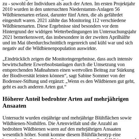
zu - sowohl der Individuen als auch der Arten. Im ersten Projektjahr
2010 wurden in den untersuchten Niederstamm-Anlagen 56
Wildbienenarten erfasst, darunter fünf Arten, die als gefährdet
eingestuft waren. 2021 zählte das Monitoring 112 verschiedene
Wildbienenarten. Diese Ergebnisse sind besonders vor dem
Hintergrund der widrigen Wetterbedingungen im Untersuchungsjahr
2021 bemerkenswert, das insbesondere in der zweiten Aprilhälfte
und im Mai überdurchschnittlich regenreich und kühl war und sich
negativ auf die Wildbienenpopulation auswirkte.
„Eindrücklich zeigen die Monitoringergebnisse, dass auch intensiv
bewirtschaftete Erwerbsobstanlagen durch die Umsetzung von
entsprechenden Maßnahmen einen wertvollen Beitrag zur Stärkung
der Biodiversität leisten können“, sagt Sabine Sommer von der
Bodensee-Stiftung und ergänzt: „Wenn es den Wildbienen gut geht,
geht es auch anderen Arten gut.“
Höherer Anteil bedrohter Arten auf mehrjährigen
Ansaaten
Untersucht wurden einjährige und mehrjährige Blühflächen sowie
Wildbienen-Nisthilfen. Die Artenvielfalt und die Anzahl an
bedrohten Wildbienen waren auf den mehrjährigen Ansaaten
wesentlich höher. Somit komme diesem Blühflächentyp eine