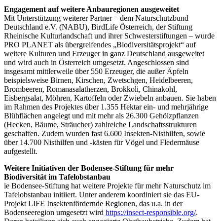
Engagement auf weitere Anbauregionen ausgeweitet
Mit Unterstützung weiterer Partner – dem Naturschutzbund
Deutschland e.V. (NABU), BirdLife Österreich, der Stiftung
Rheinische Kulturlandschaft und ihrer Schwesterstiftungen – wurde
PRO PLANET als übergreifendes „Biodiversitätsprojekt“ auf
weitere Kulturen und Erzeuger in ganz Deutschland ausgeweitet
und wird auch in Österreich umgesetzt. Angeschlossen sind
insgesamt mittlerweile über 550 Erzeuger, die außer Äpfeln
beispielsweise Birnen, Kirschen, Zwetschgen, Heidelbeeren,
Brombeeren, Romanasalatherzen, Brokkoli, Chinakohl,
Eisbergsalat, Möhren, Kartoffeln oder Zwiebeln anbauen. Sie haben
im Rahmen des Projektes über 1.355 Hektar ein- und mehrjährige
Blühflächen angelegt und mit mehr als 26.300 Gehölzpflanzen
(Hecken, Bäume, Sträucher) zahlreiche Landschaftsstrukturen
geschaffen. Zudem wurden fast 6.600 Insekten-Nisthilfen, sowie
über 14.700 Nisthilfen und -kästen für Vögel und Fledermäuse
aufgestellt.
Weitere Initiativen der Bodensee-Stiftung für mehr
Biodiversität im Tafelobstanbau
ie Bodensee-Stiftung hat weitere Projekte für mehr Naturschutz im
Tafelobstanbau initiiert. Unter anderem koordiniert sie das EU-
Projekt LIFE Insektenfördernde Regionen, das u.a. in der
Bodenseeregion umgesetzt wird
https://insect-responsible.org/
.