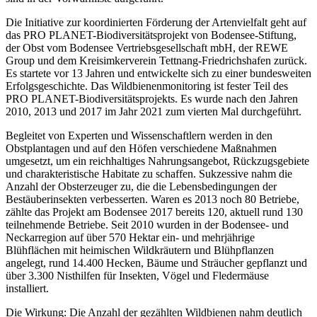
Die Initiative zur koordinierten Förderung der Artenvielfalt geht auf
das PRO PLANET-Biodiversitätsprojekt von Bodensee-Stiftung,
der Obst vom Bodensee Vertriebsgesellschaft mbH, der REWE
Group und dem Kreisimkerverein Tettnang-Friedrichshafen zurück.
Es startete vor 13 Jahren und entwickelte sich zu einer bundesweiten
Erfolgsgeschichte. Das Wildbienenmonitoring ist fester Teil des
PRO PLANET-Biodiversitätsprojekts. Es wurde nach den Jahren
2010, 2013 und 2017 im Jahr 2021 zum vierten Mal durchgeführt.
Begleitet von Experten und Wissenschaftlern werden in den
Obstplantagen und auf den Höfen verschiedene Maßnahmen
umgesetzt, um ein reichhaltiges Nahrungsangebot, Rückzugsgebiete
und charakteristische Habitate zu schaffen. Sukzessive nahm die
Anzahl der Obsterzeuger zu, die die Lebensbedingungen der
Bestäuberinsekten verbesserten. Waren es 2013 noch 80 Betriebe,
zählte das Projekt am Bodensee 2017 bereits 120, aktuell rund 130
teilnehmende Betriebe. Seit 2010 wurden in der Bodensee- und
Neckarregion auf über 570 Hektar ein- und mehrjährige
Blühflächen mit heimischen Wildkräutern und Blühpflanzen
angelegt, rund 14.400 Hecken, Bäume und Sträucher gepflanzt und
über 3.300 Nisthilfen für Insekten, Vögel und Fledermäuse
installiert.
Die Wirkung: Die Anzahl der gezählten Wildbienen nahm deutlich