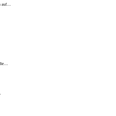
ch auf…
 die…
…