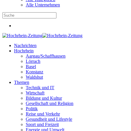
Alle Unternehmen
Nachrichten
Hochrhein
Aargau/Schaffhausen
Lörrach
Basel
Konstanz
Waldshut
Themen
Technik und IT
Wirtschaft
Bildung und Kultur
Gesellschaft und Religion
Politik
Reise und Verkehr
Gesundheit und Lifestyle
Sport und Freizeit
Energie und Umwelt