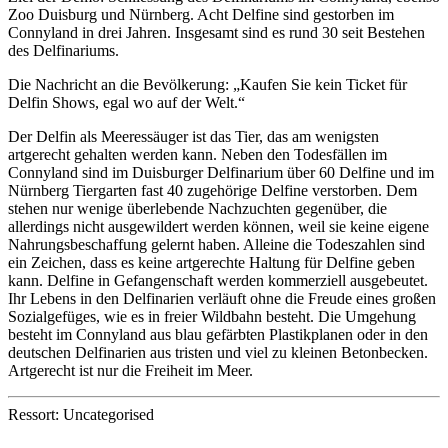
Zoo Duisburg und Nürnberg. Acht Delfine sind gestorben im
Connyland in drei Jahren. Insgesamt sind es rund 30 seit Bestehen
des Delfinariums.
Die Nachricht an die Bevölkerung: „Kaufen Sie kein Ticket für
Delfin Shows, egal wo auf der Welt.“
Der Delfin als Meeressäuger ist das Tier, das am wenigsten
artgerecht gehalten werden kann. Neben den Todesfällen im
Connyland sind im Duisburger Delfinarium über 60 Delfine und im
Nürnberg Tiergarten fast 40 zugehörige Delfine verstorben. Dem
stehen nur wenige überlebende Nachzuchten gegenüber, die
allerdings nicht ausgewildert werden können, weil sie keine eigene
Nahrungsbeschaffung gelernt haben. Alleine die Todeszahlen sind
ein Zeichen, dass es keine artgerechte Haltung für Delfine geben
kann. Delfine in Gefangenschaft werden kommerziell ausgebeutet.
Ihr Lebens in den Delfinarien verläuft ohne die Freude eines großen
Sozialgefüges, wie es in freier Wildbahn besteht. Die Umgehung
besteht im Connyland aus blau gefärbten Plastikplanen oder in den
deutschen Delfinarien aus tristen und viel zu kleinen Betonbecken.
Artgerecht ist nur die Freiheit im Meer.
Ressort: Uncategorised