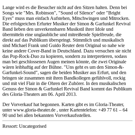
Lange wird es die Besucher nicht auf den Sitzen halten. Denn bei
Songs wie "Mrs. Robinson", "Sound of Silence" oder "Bright
Eyes" muss man einfach Aufstehen, Mitschwingen und Mitrocken.
Die erfolgreichen Erfurter Musiker der Simon & Garfunkel Revival
Band lieben den unverkennbaren Musikstil ihrer Idole und
übermitteln eine unglaubliche und mitreißende Spielfreude, die
direkt auf das Publikum überspringt. Stimmlich und musikalisch
sind Michael Frank und Guido Reuter dem Original so nahe wie
keine andere Cover-Band in Deutschland. Dazu versuchen sie nicht
das Pop-Rock-Duo zu kopieren, sondern zu interpretieren, sodass
man bei geschlossenen Augen meinen könnte, die zwei Originale
wären leibhaftig auf der Bühne. "Uns geht es um den Simon-&-
Garfunkel-Sound", sagen die beiden Musiker aus Erfurt, und den
bringen sie zusammen mit ihren Bandkollegen gefühlvoll, rockig
und mit viel Flair in die Ohren der Zuhörer. In den musikalischen
Genuss der Simon & Garfunkel Revival Band kommt das Publikum
des Gloria-Theaters am 06. April 2013.
Der Vorverkauf hat begonnen. Karten gibt es im Gloria-Theater,
unter www.gloria-theater.de , unter Kartentelefon: +49 77 61 – 64
90 und bei allen bekannten Vorverkaufsstellen.
Ressort: Uncategorised