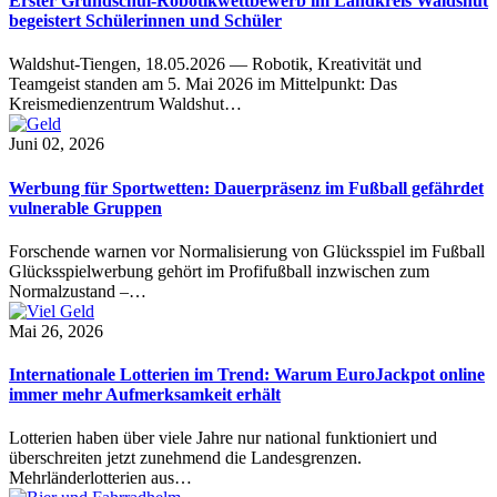
Erster Grundschul-Robotikwettbewerb im Landkreis Waldshut
begeistert Schülerinnen und Schüler
Waldshut-Tiengen, 18.05.2026 — Robotik, Kreativität und
Teamgeist standen am 5. Mai 2026 im Mittelpunkt: Das
Kreismedienzentrum Waldshut…
Juni 02, 2026
Werbung für Sportwetten: Dauerpräsenz im Fußball gefährdet
vulnerable Gruppen
Forschende warnen vor Normalisierung von Glücksspiel im Fußball
Glücksspielwerbung gehört im Profifußball inzwischen zum
Normalzustand –…
Mai 26, 2026
Internationale Lotterien im Trend: Warum EuroJackpot online
immer mehr Aufmerksamkeit erhält
Lotterien haben über viele Jahre nur national funktioniert und
überschreiten jetzt zunehmend die Landesgrenzen.
Mehrländerlotterien aus…