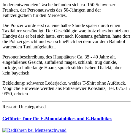
In der entwendeten Tasche befanden sich ca. 150 Schweizer
Franken, der Personausweis des 50-Jährigen und der
Fahrzeugschein für den Mercedes.
Die Polizei wurde erst ca. eine halbe Stunde später durch einen
Taxifahrer verständigt. Der Geschädigte war, trotz eines benutzbaren
Handys das er bei sich hatte, erst nach Konstanz gefahren, hatte dort
die Polizei gesucht und war schließlich bei dem vor dem Bahnhof
wartenden Taxi aufgelaufen.
Personenbeschreibung des Haupttäters: Ca. 35 - 40 Jahre alt,
eingefallenes Gesicht, auffallend mager, schlank, trug dunkle,
lockige, schulterlange Haare, sprach süddeutschen Dialekt, aber
kein bayerisch
Bekleidung: schwarze Lederjacke, weißes T-Shirt ohne Aufdruck.
Mögliche Hinweise werden ans Polizeirevier Konstanz, Tel. 07531 /
9950, erbeten.
Ressort: Uncategorised
Geführte Tour für E-Mountainbikes und E-Handbikes